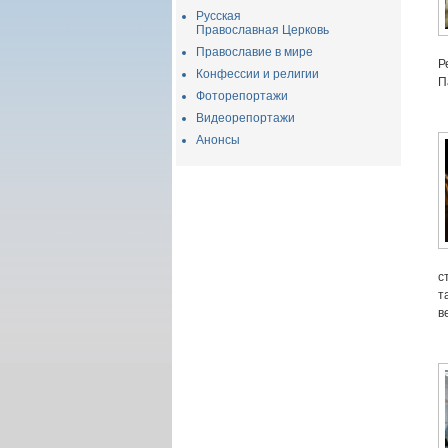
Русская
Православная Церковь
Православие в мире
Р
Конфессии и религии
П
Фоторепортажи
Видеорепортажи
Анонсы
с
т
в