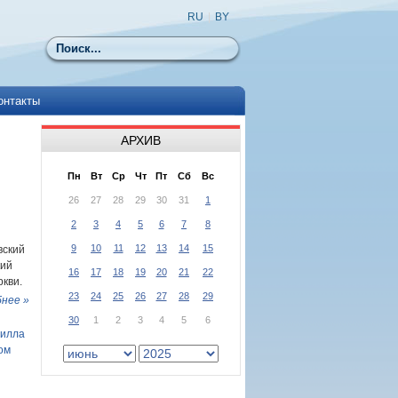
RU
|
BY
Поиск
онтакты
АРХИВ
Пн
Вт
Ср
Чт
Пт
Сб
Вс
26
27
28
29
30
31
1
2
3
4
5
6
7
8
9
10
11
12
13
14
15
вский
кий
16
17
18
19
20
21
22
кви.
23
24
25
26
27
28
29
нее »
30
1
2
3
4
5
6
рилла
ом