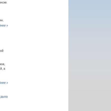
инске
ин.
нее »
ной
мов,
й, а
о
нее »
тдыха