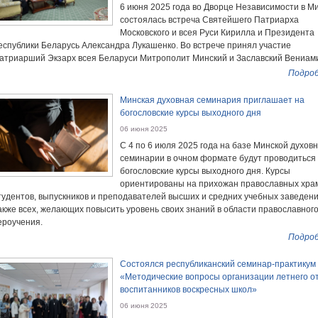
6 июня 2025 года во Дворце Независимости в М
состоялась встреча Святейшего Патриарха
Московского и всея Руси Кирилла и Президента
еспублики Беларусь Александра Лукашенко. Во встрече принял участие
атриарший Экзарх всея Беларуси Митрополит Минский и Заславский Вениам
Подроб
Минская духовная семинария приглашает на
богословские курсы выходного дня
06 июня 2025
С 4 по 6 июля 2025 года на базе Минской духов
семинарии в очном формате будут проводиться
богословские курсы выходного дня. Курсы
ориентированы на прихожан православных хра
тудентов, выпускников и преподавателей высших и средних учебных заведени
акже всех, желающих повысить уровень своих знаний в области православног
ероучения.
Подроб
Состоялся республиканский семинар-практикум
«Методические вопросы организации летнего о
воспитанников воскресных школ»
06 июня 2025