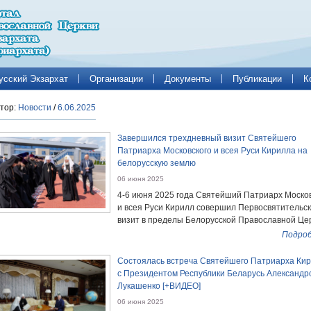
усский Экзархат
Организации
Документы
Публикации
К
тор:
Новости
/
6.06.2025
Завершился трехдневный визит Святейшего
Патриарха Московского и всея Руси Кирилла на
белорусскую землю
06 июня 2025
4-6 июня 2025 года Святейший Патриарх Моско
и всея Руси Кирилл совершил Первосвятительс
визит в пределы Белорусской Православной Цер
Подроб
Состоялась встреча Святейшего Патриарха Ки
с Президентом Республики Беларусь Александр
Лукашенко [+ВИДЕО]
06 июня 2025