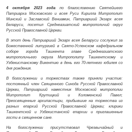
4 октября 2023 года
по благословению Святейшего
Патриарха Московского и всея Руси Кирилла Митрополит
Минский и Заславский Вениамин, Патриарший Экзарх всея
Беларуси, посетил Среднеазиатский митрополичий округ
Русской Православной Церкви.
В этот день Патриарший Экзарх всея Беларуси сослужил за
Божественной литургией в Свято-Успенском кафедральном
соборе города Ташкента главе Среднеазиатского
митрополичьего округа Митрополиту Ташкентскому и
Узбекистанскому Викентию в день его 70-летнего юбилея со
дня рождения.
В богослужении и торжествах также приняли участие:
постоянный член Священного Синода Русской Православной
Церкви, Патриарший наместник Московской митрополии
Митрополит Крутицкий и Коломенский Павел;
Преосвященные архипастыри, прибывшие на торжества из
разных епархий Русской Православной Церкви; клирики
Ташкентской и Узбекистанской епархии и приглашенные
гости в священном сане.
На богослужении присутствовал Чрезвычайный и