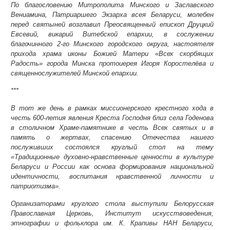
По благословению Митрополита Минского и Заславского
Вениамина, Патриаршего Экзарха всея Беларуси, молебен
перед святыней возглавил Преосвященный епископ Друцкий
Евсевий, викарий Витебской епархии, в сослужении
благочинного 2-го Минского городского округа, настоятеля
прихода храма иконы Божией Матери «Всех скорбящих
Радость» города Минска протоиерея Игоря Коростелёва и
священнослужителей Минской епархии.
***
В тот же день в рамках миссионерского крестного хода в
честь 600-летия явления Креста Господня близ села Годенова
в столичном Храме-памятнике в честь Всех святых и в
память о жертвах, спасению Отечества нашего
послуживших состоялся круглый стол на тему
«Традиционные духовно-нравственные ценности в культуре
Беларуси и России как основа формирования национальной
идентичности, воспитания нравственной личности и
патриотизма».
Организаторами круглого стола выступили Белорусская
Православная Церковь, Институт искусствоведения,
этнографии и фольклора им. К. Крапивы НАН Беларуси,