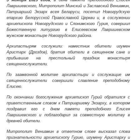
Лавришевского, Митрополит Минский и Заславский Вениамин,
Патриарший Экзарх всея Беларуси, посетил Новогрудскую
епархию Белорусской Православной Церкви и, в сослужении
архиепископа Новогрудского и Слонимского Гурия, совершил
Божественную литургию в Елисеевском Лавришевском
мужском монастыре Новогрудского района.
Архипастырям сослужили: наместник обители игумен
Аристарх (Дроздов), братия обители в священном сане и
прибывшие на престольный праздник монастыря
священнослужители.
По заамвонной молитве архипастыри и сослужащие им
священнослужители совершили славление преподобному
Елисею.
По окончании богослужения архиепископ Гурий обратился с
приветственным словом к Патриаршему Экзарху, в котором
поздравил его с днем памяти преподобного Елисея
Лавришевского и поблагодарил за совместную молитву в
древней обители.
Митрополит Вениамин в ответном слове высказал слова
признательности архиепископу Гурию, игумену Аристарху и