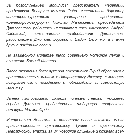
За богослужением молились: председатель Федерации
профсоюзов Беларуси Михаил Орда, генеральный директор
санаторно-курортного унитарного предприятия
«Белпрофсоюзкурорт» Николай Матюкевич; председатель
Дятловского районного исполнительного комитета Андрей
Садовский, заместители председателя Дятловского
райисполкома Дмитрий Боровик и Вадим Белятко, а также
другие почётные гости.
По заамвонной молитве было совершено молебное пение и
славление Божией Матери.
После окончания богослужения архиепископ Гурий обратился с
приветственным словом к Патриаршему Экзарху, в котором
поздравил его с праздником и поблагодарил за совместную
молитву.
Затем Патриаршего Экзарха поприветствовал уроженец
города Дятлово, председатель Федерации профсоюзов
Беларуси Михаил Орда.
Митрополит Вениамин в ответном слове высказал слова
признательности архиепископу Гурию и духовенству
Новогрудской епархии за их усердное служение и пожелал всем