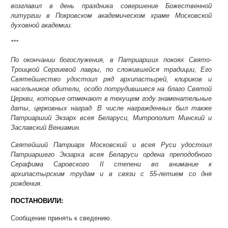
возглавил в день праздника совершение Божественной
литургии в Покровском академическом храме Московской
духовной академии.
***
По окончании богослужения, в Патриарших покоях Свято-
Троицкой Сергиевой лавры, по сложившейся традиции, Его
Святейшество удостоил ряд архипастырей, клириков и
насельников обители, особо потрудившиеся на благо Святой
Церкви, которые отмечают в текущем году знаменательные
даты, церковных наград. В числе награжденных был также
Патриарший Экзарх всея Беларуси, Митрополит Минский и
Заславский Вениамин.
Святейший Патриарх Московский и всея Руси удостоил
Патриаршего Экзарха всея Беларуси ордена преподобного
Серафима Саровского II степени во внимание к
архипастырским трудам и в связи с 55-летием со дня
рождения.
ПОСТАНОВИЛИ:
Сообщение принять к сведению.