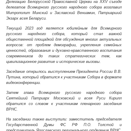
Делегацию Белорусской Православной Церкви на XXV съезде
делегатов Всемирного русского народного собора возглавил
Митрополит Минский и Заславский Вениамин, Патриарший
Экзарх всея Беларуси.
Текущий 2023 год является юбилейным для Всемирного
русского народного собора, который стал важной
общественной площадкой для обсуждения многих актуальных
вопросов: от проблем демографии, укрепления семейных
ценностей, образования и духовно-нравственного воспитания
современников до таких стратегических тем, как
цивилизационное развитие и исторические вызовы.
Заседание открылось выступлением Президента России В.В.
Путина, который обратился к участникам Собора в формате
видеоконференции.
Затем глава Всемирного русского народного собора
Святейший Патриарх Московский и всея Руси Кирилл
обратился со словом к участникам пленарного заседания
ВРНС.
На заседании также выступили: заместитель председателя
Государственной Думы ФС РФ П.О. Толстой и
представитель Ярославского регионального отделения ВРНС,