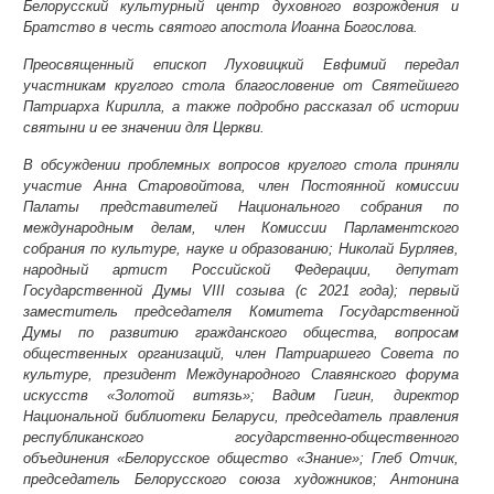
Белорусский культурный центр духовного возрождения и
Братство в честь святого апостола Иоанна Богослова.
Преосвященный епископ Луховицкий Евфимий передал
участникам круглого стола благословение от Святейшего
Патриарха Кирилла, а также подробно рассказал об истории
святыни и ее значении для Церкви.
В обсуждении проблемных вопросов круглого стола приняли
участие Анна Старовойтова, член Постоянной комиссии
Палаты представителей Национального собрания по
международным делам, член Комиссии Парламентского
собрания по культуре, науке и образованию; Николай Бурляев,
народный артист Российской Федерации, депутат
Государственной Думы VIII созыва (с 2021 года); первый
заместитель председателя Комитета Государственной
Думы по развитию гражданского общества, вопросам
общественных организаций, член Патриаршего Совета по
культуре, президент Международного Славянского форума
искусств «Золотой витязь»; Вадим Гигин, директор
Национальной библиотеки Беларуси, председатель правления
республиканского государственно-общественного
объединения «Белорусское общество «Знание»; Глеб Отчик,
председатель Белорусского союза художников; Антонина