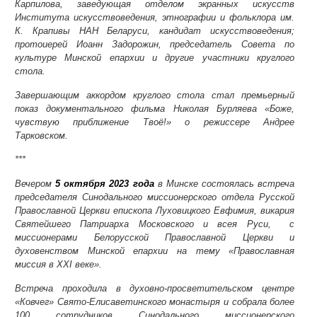
Карпилова, заведующая отделом экранных искусств
Института искусствоведения, этнографии и фольклора им.
К. Крапивы НАН Беларуси, кандидат искусствоведения;
протоиерей Иоанн Задорожин, председатель Совета по
культуре Минской епархии и другие участники круглого
стола.
Завершающим аккордом круглого стола стал премьерный
показ документального фильма Николая Бурляева «Боже,
чувствую приближение Твоё!» о режиссере Андрее
Тарковском.
***
Вечером
5 октября 2023 года
в Минске состоялась встреча
председателя Синодального миссионерского отдела Русской
Православной Церкви епископа Луховицкого Евфимия, викария
Святейшего Патриарха Московского и всея Руси, с
миссионерами Белорусской Православной Церкви и
духовенством Минской епархии на тему «Православная
миссия в XXI веке».
Встреча проходила в духовно-просветительском центре
«Ковчег» Свято-Елисаветинского монастыря и собрала более
100 сотрудников Синодального миссионерского