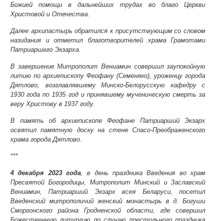
Божией помощи в дальнейших трудах во благо Церкви
Христовой и Отечества.
Далее архипастырь обратился к присутствующим со словом
назидания и отметил благотворителей храма Грамотами
Патриаршего Экзарха.
В завершение Митрополит Вениамин совершил заупокойную
литию по архиепископу Феофану (Семеняко), уроженцу города
Дятлово, возглавлявшему Минско-Белорусскую кафедру с
1930 года по 1935 год и принявшему мученическую смерть за
веру Христову в 1937 году.
В память об архиепископе Феофане Патриарший Экзарх
освятил памятную доску на стене Спасо-Преображенского
храма города Дятлово.
***
4 декабря 2023 года
, в день праздника Введения во храм
Пресвятой Богородицы, Митрополит Минский и Заславский
Вениамин, Патриарший Экзарх всея Беларуси, посетил
Введенский митрополичий женский монастырь в д. Богуши
Сморгонского района Гродненской области, где совершил
Божественную литургию по случаю престольного праздника