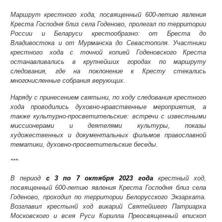
Маршрут крестного хода, посвященный 600-летию явления
Креста Господня близ села Годеново, пролегал по территории
России и Беларуси крестообразно: от Бреста до
Владивостока и от Мурманска до Севастополя. Участники
крестного хода с точной копией Годеновского Креста
останавливались в крупнейших городах по маршруту
следования, где на поклонение к Кресту стекались
многочисленные собрания верующих.
Наряду с принесением святыни, по ходу следования крестного
хода проводились духовно-нравственные мероприятия, а
также культурно-просветительские: встречи с известными
миссионерами и деятелями культуры, показы
художественных и документальных фильмов православной
тематики, духовно-просветительские беседы.
***
В период
с 3 по 7 октября 2023 года
крестный ход,
посвященный 600-летию явления Креста Господня близ села
Годеново, проходил по территории Белорусского Экзархата.
Возглавил крестынй ход викарий Святейшего Патриарха
Московского и всея Руси Кирилла Преосвященный епископ