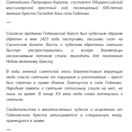
Святейшего Патриарха Кирилла, состоялся Общероссийский
миссионерский крестный ход, посвященный 600-летию
явления Креста Господня близ села Годеново.
***
Согласно преданию Годеновский Крест был чудесным образом
обретен в мае 1423 года пастухами, пасшими скот на
Сахотском болоте. Весть о чудесном обретении святыни
быстро распространилась, и вскоре богомольцы
нескончаемым потоком стали приходить для поклонения
Небом явленному Кресту.
В годы гонений советской эпохи благочестивые верующие
люди спасли святыню от поругания и уничтожения – крест
был спрятан в храме Иоанна Златоуста в селе Годеново.
Народная память о святыне потихоньку сошла на нет, но
лишь на время. В конце ХХ века люди снова потянулись к
святыне.
Свидетельства о многочисленных чудесах и исцелениях от
Годеновского Креста записываются в специальную книгу,
хранящуюся в храме.
***