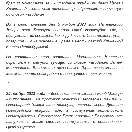
братии монастыря за их усердные труды на благо Церкви
Христовой. После чего архипастырь обратился к верующим
со словом назидания.
Во второй половине дня 5 ноября 2023 года Патриарший
Экзарх всея Беларуси посетил город Новогрудок, где, в
сослужении архиепископа Новогрудского и Слонимского Гурия,
совершил чин на основание храма в честь святой блаженной
Ксении Петербургской.
По завершении чина освящения Митрополит Вениамин
обратился к присутствующим со словом назидания. Затем
Митрополит Вениамин и архиепископ Гурий ознакомились с
ходом строительных работ и пообщались с прихожанами.
***
25 ноября 2023 года
, в день почитания иконы Божией Матери
«Милостивая», Митрополит Минский и Заславский Вениамин,
Патриарший Экзарх всея Беларуси, посетил город Дятлово
Новогрудской епархии, где, в сослужении архиепископа
Новогрудского и Слонимского Гурия, совершил Божественную
литургию в храме святых новомучеников и исповедников
Церкви Русской.