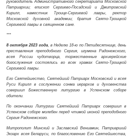
руководитель Административного секретариата Московской
Патриархии; епископ Сергиево-Посадский и Дмитровский
Кирилл, наместник Троице-Сергиевой лавры, ректор
Московской духовной академии; братия Свято-Троицкой
Сергиевой лавры в священном сане.
***
8 октября 2023 года
, в Неделю 18-ю по Пятидесятнице, день
преставления преподобного Сергия, игумена Радонежского,
всея России чудотворца, торжественные архиерейские
богослужения состоялись во всех храмах Свято-Троицкой
Сергиевой лавры.
Его Святейшество, Святейший Патриарх Московский и всея
Руси Кирилл в сослужении сонма иерархов и духовенства
совершил Божественную литургию в Успенском соборе
обители.
По окончании Литургии Святейший Патриарх совершил в
Успенском соборе молебен перед чтимой иконой преподобного
Сергия Радонежского.
Митрополит Минский и Заславский Вениамин, Патриарший
Экзарх всея Беларуси, по благословению Его Святейшества,