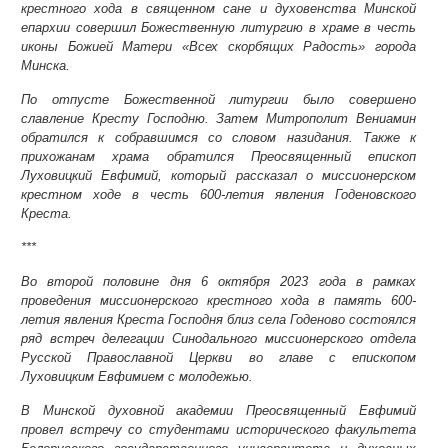
крестного хода в священном сане и духовенства Минской
епархии совершил Божественную литургию в храме в честь
иконы Божией Матери «Всех скорбящих Радость» города
Минска.
По отпусте Божественной литургии было совершено
славление Кресту Господню. Затем Митрополит Вениамин
обратился к собравшимся со словом назидания. Также к
прихожанам храма обратился Преосвященный епископ
Луховицкий Евфимий, который рассказал о миссионерском
крестном ходе в честь 600-летия явления Годеновского
Креста.
***
Во второй половине дня 6 октября 2023 года в рамках
проведения миссионерского крестного хода в память 600-
летия явления Креста Господня близ села Годеново состоялся
ряд встреч делегации Синодального миссионерского отдела
Русской Православной Церкви во главе с епископом
Луховицким Евфимием с молодежью.
В Минской духовной академии Преосвященный Евфимий
провел встречу со студентами исторического факультета