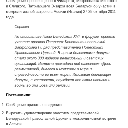
Сообщение Преосвященного Филарета, Митрополита Минского
и Слуцкого, Патриаршего Экзарха всея Беларуси об участии в
межрелигиозной встрече в Ассизи (Италия) 27-28 октября 2011
года.
Справка:
По инициативе Папы Бенедикта XVI в форуме приняли
участие приняли Патриарх Константинопольский
Варфоломей I и ряд представителей Поместных
Православных Церквей. В целом делегатами форума
стали около 300 лидеров религиозных и светских
организаций. Встреча проходила под названием «День
размышлений, диалога и молитвы о мире и
справедливости во всем мире». Итоговая декларация
форума, в частности, осуждает все акты насилия и
войны во имя Бога или религии.
Постановили:
Сообщение принять к сведению.
Выразить удовлетворение участием представителей
Белорусской Православной Церкви в межрелигиозной встрече
в Ассизи.