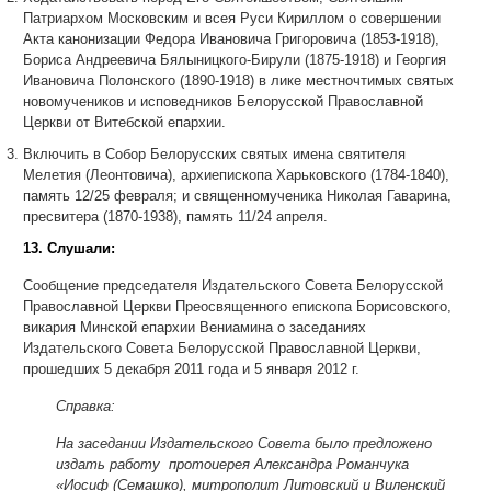
Патриархом Московским и всея Руси Кириллом о совершении
Акта канонизации Федора Ивановича Григоровича (1853-1918),
Бориса Андреевича Бялыницкого-Бирули (1875-1918) и Георгия
Ивановича Полонского (1890-1918) в лике местночтимых святых
новомучеников и исповедников Белорусской Православной
Церкви от Витебской епархии.
Включить в Собор Белорусских святых имена святителя
Мелетия (Леонтовича), архиепископа Харьковского (1784-1840),
память 12/25 февраля; и священномученика Николая Гаварина,
пресвитера (1870-1938), память 11/24 апреля.
13. Слушали:
Сообщение председателя Издательского Совета Белорусской
Православной Церкви Преосвященного епископа Борисовского,
викария Минской епархии Вениамина о заседаниях
Издательского Совета Белорусской Православной Церкви,
прошедших 5 декабря 2011 года и 5 января 2012 г.
Справка:
На заседании Издательского Совета было предложено
издать работу протоиерея Александра Романчука
«Иосиф (Семашко), митрополит Литовский и Виленский