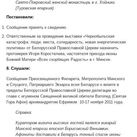
Свято-Покровский женский монастырь в г. Хойники
(Туровская епархия).
Постановили:
Сообщение принять к сведению.
Ответственным за проведение выставки «Чернобыльская
катастрофа: люди, места, солидарность, новая энергетическая
политика» от Белорусской Православной Церкви назначить
протоиерея Игоря Коростелева, настоятеля прихода иконы
Божией Матери «Всех скорбящих Радость» в г. Минске.
8. Слушали:
Сообщение Преосвященного Филарета, Митрополита Минского
и Слуцкого, Патриаршего Экзарха всея Беларуси о визите в
пределы Белорусской Православной Церкви делегации во
главе с игуменом Священной великой обители Ватопед (Святая
Гора Афон) архимандритом Ефремом 10-17 ноября 2011 года.
Справка:
Куратором визита высоких гостей являлся викарий
Минской епархии епископ Борисовский Вениамин.
Афониты доставили в Беларусь точный список иконы