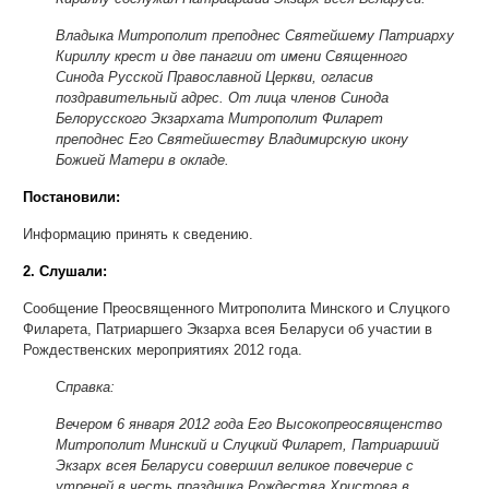
Владыка Митрополит преподнес Святейшему Патриарху
Кириллу крест и две панагии от имени Священного
Синода Русской Православной Церкви, огласив
поздравительный адрес. От лица членов Синода
Белорусского Экзархата Митрополит Филарет
преподнес Его Святейшеству Владимирскую икону
Божией Матери в окладе.
Постановили:
Информацию принять к сведению.
2. Слушали:
Сообщение Преосвященного Митрополита Минского и Слуцкого
Филарета, Патриаршего Экзарха всея Беларуси об участии в
Рождественских мероприятиях 2012 года.
С
правка:
Вечером 6 января 2012 года Его Высокопреосвященство
Митрополит Минский и Слуцкий Филарет, Патриарший
Экзарх всея Беларуси совершил великое повечерие с
утреней в честь праздника Рождества Христова в