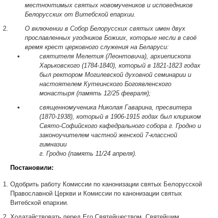
местночтимых святых новомучеников и исповедников
Белорусских от Витебской епархии.
О включении в Собор Белорусских святых имен двух
прославленных угодников Божиих, которые несли в своё
время крест церковного служения на Беларуси:
святителя Мелетия (Леонтовича), архиепископа
Харьковского (1784-1840), который в 1821-1823 годах
был ректором Могилевской духовной семинарии и
настоятелем Кутеинского Богоявленского
монастыря (память 12/25 февраля);
священномученика Николая Гаварина, пресвитера
(1870-1938), который в 1906-1915 годах был клириком
Свято-Софийского кафедрального собора г. Гродно и
законоучителем частной женской 7-классной
гимназии
г. Гродно (память 11/24 апреля).
Постановили:
Одобрить работу Комиссии по канонизации святых Белорусской
Православной Церкви и Комиссии по канонизации святых
Витебской епархии.
Ходатайствовать перед Его Святейшеством, Святейшим