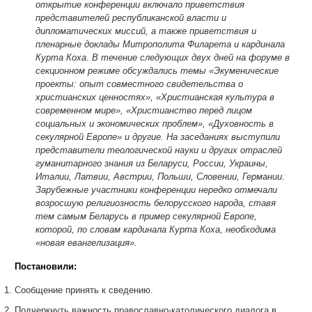
открытие конференции включало приветствия
представителей республиканской власти и
дипломатических миссий, а также приветствия и
пленарные доклады Митрополита Филарета и кардинала
Курта Коха. В течение следующих двух дней на форуме в
секционном режиме обсуждались темы «Экуменические
проекты: опыт совместного свидетельства о
христианских ценностях», «Христианская культура в
современном мире», «Христианство перед лицом
социальных и экономических проблем», «Духовность в
секулярной Европе» и другие. На заседаниях выступили
представители теологической науки и других отраслей
гуманитарного знания из Беларуси, России, Украины,
Италии, Латвии, Австрии, Польши, Словении, Германии.
Зарубежные участники конференции нередко отмечали
возросшую религиозность белорусского народа, ставя
тем самым Беларусь в пример секулярной Европе,
которой, по словам кардинала Курта Коха, необходима
«новая евангелизация».
Постановили:
Сообщение принять к сведению.
Подчеркнуть важность православно-католического диалога в