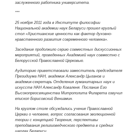
заслуженного работника университета.
***
25 ноября 2011 года в Институте философии
Национальной академии наук Беларуси прошел круглый
стол «Христианские ценности как фактор духовно-
нравственного развития современного человека».
Заседание продолжило серию совместных дискуссионных
мероприятий, проведенных Академией наук совместно с
Белорусской Православной Церковью.
Аудиторию приветствовали заместитель председателя
Президиума НАН, академик Александр Цыганов и
академик-секретарь Отделения гуманитарных наук и
искусств НАН Александр Коваленя. Послание Его
Высокопреосвященства Митрополита Филарета озвучил
епископ Борисовский Вениамин.
На круглом столе обсуждались учение Православной
Церкви о человеке, вопрос согласования эволюционной
теории с концепцией Творения, перспективы
преподавания религиоведческого предмета в средних
школах Беларуси.