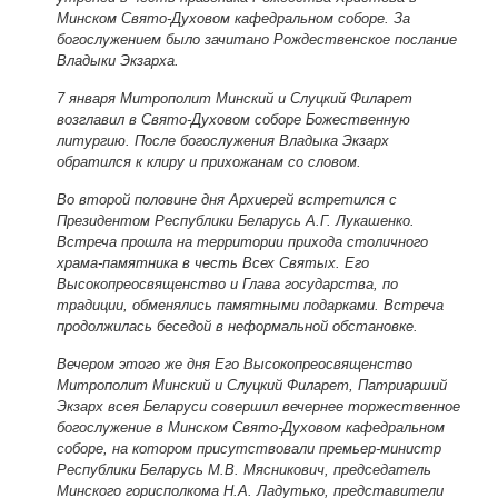
Минском Свято-Духовом кафедральном соборе. За
богослужением было зачитано Рождественское послание
Владыки Экзарха.
7 января Митрополит Минский и Слуцкий Филарет
возглавил в Свято-Духовом соборе Божественную
литургию. После богослужения Владыка Экзарх
обратился к клиру и прихожанам со словом.
Во второй половине дня Архиерей встретился с
Президентом Республики Беларусь А.Г. Лукашенко.
Встреча прошла на территории прихода столичного
храма-памятника в честь Всех Святых. Его
Высокопреосвященство и Глава государства, по
традиции, обменялись памятными подарками. Встреча
продолжилась беседой в неформальной обстановке.
Вечером этого же дня Его Высокопреосвященство
Митрополит Минский и Слуцкий Филарет, Патриарший
Экзарх всея Беларуси совершил вечернее торжественное
богослужение в Минском Свято-Духовом кафедральном
соборе, на котором присутствовали премьер-министр
Республики Беларусь М.В. Мясникович, председатель
Минского горисполкома Н.А. Ладутько, представители