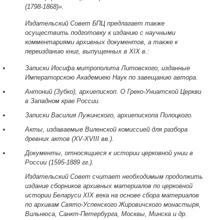
(1798-1868)».
Издательский Совет БПЦ предлагает также
осуществить подготовку к изданию с научными
комментариями архивных документов, а также к
переизданию книг, выпущенных в ХIХ в.:
Записки Иосифа митрополита Литовского, изданные
Императорскою Академиею Наук по завещанию автора.
Антоний (Зубко), архиепископ. О Греко-Униатской Церкви
в Западном крае России.
Записки Василия Лужинского, архиепископа Полоцкого.
Акты, издаваемые Виленской комиссией для разбора
древних актов (ХV-XVIII вв.).
Документы, относящиеся к истории церковной унии в
России (1595-1889 гг.).
Издательский Совет считает необходимым продолжить
издание сборников архивных материалов по церковной
истории Беларуси ХIХ века на основе сбора материалов
по архивам Свято-Успенского Жировичского монастыря,
Вильнюса, Санкт-Петербурга, Москвы, Минска и др.