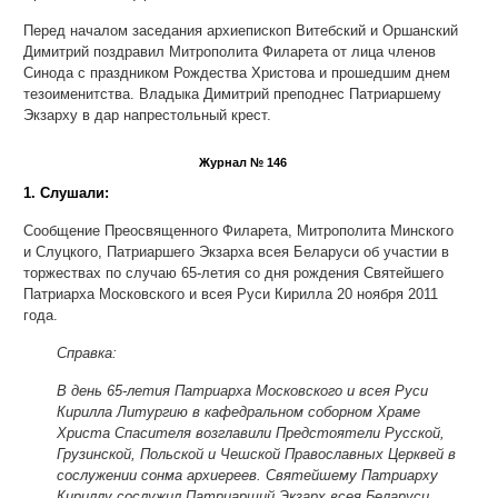
Перед началом заседания архиепископ Витебский и Оршанский
Димитрий поздравил Митрополита Филарета от лица членов
Синода с праздником Рождества Христова и прошедшим днем
тезоименитства. Владыка Димитрий преподнес Патриаршему
Экзарху в дар напрестольный крест.
Журнал № 146
1. Слушали:
Сообщение Преосвященного Филарета, Митрополита Минского
и Слуцкого, Патриаршего Экзарха всея Беларуси об участии в
торжествах по случаю 65-летия со дня рождения Святейшего
Патриарха Московского и всея Руси Кирилла 20 ноября 2011
года.
Справка:
В день 65-летия Патриарха Московского и всея Руси
Кирилла Литургию в кафедральном соборном Храме
Христа Спасителя возглавили Предстоятели Русской,
Грузинской, Польской и Чешской Православных Церквей в
сослужении сонма архиереев. Святейшему Патриарху
Кириллу сослужил Патриарший Экзарх всея Беларуси.