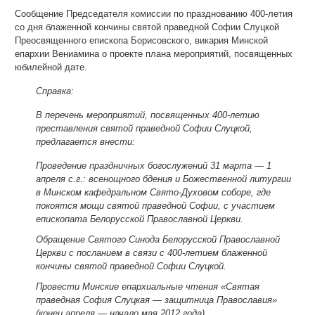
Сообщение Председателя комиссии по празднованию 400-летия
со дня блаженной кончины святой праведной Софии Слуцкой
Преосвященного епископа Борисовского, викария Минской
епархии Вениамина о проекте плана мероприятий, посвященных
юбилейной дате.
Справка:
В перечень мероприятий, посвященных 400-летию
преставления святой праведной Софии Слуцкой,
предлагается внести:
Проведение праздничных богослужений 31 марта — 1
апреля с.г.: всенощного бдения и Божественной литургии
в Минском кафедральном Свято-Духовом соборе, где
покоятся мощи святой праведной Софии, с участием
епископата Белорусской Православной Церкви.
Обращение Святого Синода Белорусской Православной
Церкви с посланием в связи с 400-летием блаженной
кончины святой праведной Софии Слуцкой.
Провести Минские епархиальные чтения «Святая
праведная София Слуцкая — защитница Православия»
(конец апреля — начало мая 2012 года).