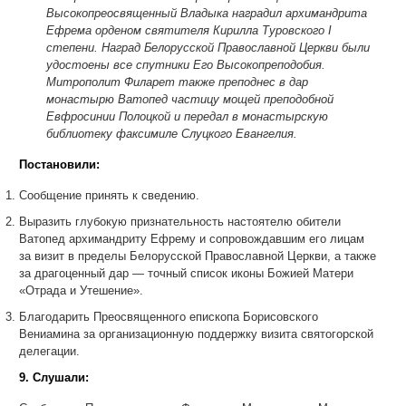
Высокопреосвященный Владыка наградил архимандрита
Ефрема орденом святителя Кирилла Туровского I
степени. Наград Белорусской Православной Церкви были
удостоены все спутники Его Высокопреподобия.
Митрополит Филарет также преподнес в дар
монастырю Ватопед частицу мощей преподобной
Евфросинии Полоцкой и передал в монастырскую
библиотеку факсимиле Слуцкого Евангелия.
Постановили:
Сообщение принять к сведению.
Выразить глубокую признательность настоятелю обители
Ватопед архимандриту Ефрему и сопровождавшим его лицам
за визит в пределы Белорусской Православной Церкви, а также
за драгоценный дар — точный список иконы Божией Матери
«Отрада и Утешение».
Благодарить Преосвященного епископа Борисовского
Вениамина за организационную поддержку визита святогорской
делегации.
9. Слушали: