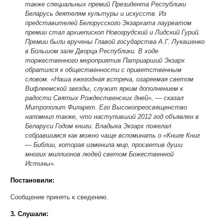
также специальных премий Президента Республики
Беларусь деятелям культуры и искусств. Из
представителей Белорусского Экзархата лауреатом
премии стал архиепископ Новогрудский и Лидский Гурий.
Премии были вручены Главой государства А.Г. Лукашенко
в Большом зале Дворца Республики. В ходе
торжественного мероприятия Патриарший Экзарх
обратился к общественности с приветственным
словом. «Наша ежегодная встреча, озаряемая светом
Вифлеемской звезды, служит ярким дополнением к
радости Святых Рождественских дней», — сказал
Митрополит Филарет. Его Высокопреосвященство
напомнил также, что наступивший 2012 год объявлен в
Беларуси Годом книги. Владыка Экзарх пожелал
собравшимся как можно чаще вспоминать о «Книге Книг
— Библии, которая изменила мир, просветив души
многих миллионов людей светом Божественной
Истины».
Постановили:
Сообщение принять к сведению.
3. Слушали: