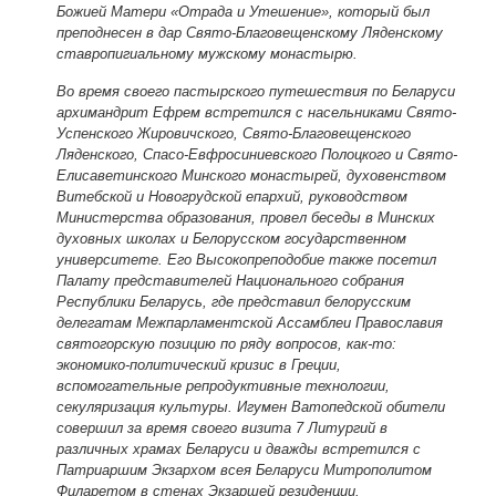
Божией Матери «Отрада и Утешение», который был
преподнесен в дар Свято-Благовещенскому Ляденскому
ставропигиальному мужскому монастырю.
Во время своего пастырского путешествия по Беларуси
архимандрит Ефрем встретился с насельниками Свято-
Успенского Жировичского, Свято-Благовещенского
Ляденского, Спасо-Евфросиниевского Полоцкого и Свято-
Елисаветинского Минского монастырей, духовенством
Витебской и Новогрудской епархий, руководством
Министерства образования, провел беседы в Минских
духовных школах и Белорусском государственном
университете. Его Высокопреподобие также посетил
Палату представителей Национального собрания
Республики Беларусь, где представил белорусским
делегатам Межпарламентской Ассамблеи Православия
святогорскую позицию по ряду вопросов, как-то:
экономико-политический кризис в Греции,
вспомогательные репродуктивные технологии,
секуляризация культуры. Игумен Ватопедской обители
совершил за время своего визита 7 Литургий в
различных храмах Беларуси и дважды встретился с
Патриаршим Экзархом всея Беларуси Митрополитом
Филаретом в стенах Экзаршей резиденции.