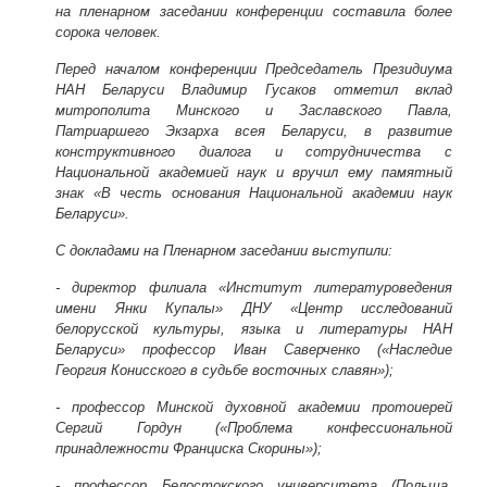
на пленарном заседании конференции составила более
сорока человек.
Перед началом конференции Председатель Президиума
НАН Беларуси Владимир Гусаков отметил вклад
митрополита Минского и Заславского Павла,
Патриаршего Экзарха всея Беларуси, в развитие
конструктивного диалога и сотрудничества с
Национальной академией наук и вручил ему памятный
знак «В честь основания Национальной академии наук
Беларуси».
С докладами на Пленарном заседании выступили:
- директор филиала «Институт литературоведения
имени Янки Купалы» ДНУ «Центр исследований
белорусской культуры, языка и литературы НАН
Беларуси» профессор Иван Саверченко («Наследие
Георгия Конисского в судьбе восточных славян»);
- профессор Минской духовной академии протоиерей
Сергий Гордун («Проблема конфессиональной
принадлежности Франциска Скорины»);
- профессор Белостокского университета (Польша,