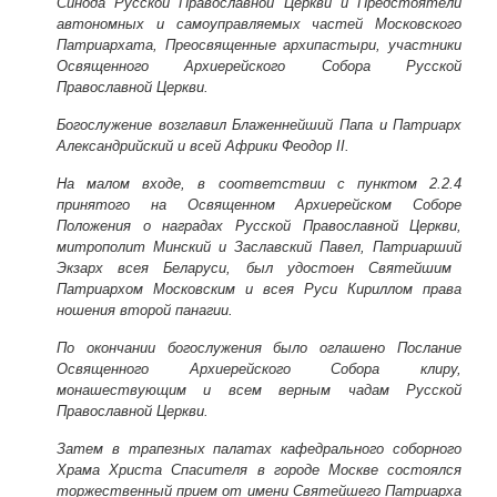
Синода Русской Православной Церкви и Предстоятели
автономных и самоуправляемых частей Московского
Патриархата, Преосвященные архипастыри, участники
Освященного Архиерейского Собора Русской
Православной Церкви.
Богослужение возглавил Блаженнейший Папа и Патриарх
Александрийский и всей Африки Феодор II.
На малом входе, в соответствии с пунктом 2.2.4
принятого на Освященном Архиерейском Соборе
Положения о наградах Русской Православной Церкви,
митрополит Минский и Заславский Павел, Патриарший
Эк
зарх всея Беларуси, был удостоен Святейшим
Патриархом Московским и всея Руси Кириллом права
ношения второй панагии.
По окончании богослужения было оглашено Послание
Освященного Архиерейского Собора клиру,
монашествующим и всем верным чадам Русской
Православной Церкви.
Затем в трапезных палатах кафедрального соборного
Храма Христа Спасителя в городе Москве состоялся
торжественный прием от имени Святейшего Патриарха