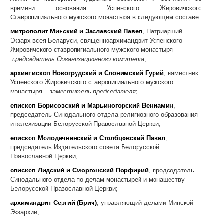
времени основания Успенского Жировичского
Ставропигиального мужского монастыря в следующем составе:
митрополит Минский и Заславский Павел
, Патриарший
Экзарх всея Беларуси, священноархимандрит Успенского
Жировичского ставропигиального мужского монастыря –
председатель Организационного комитета
;
архиепископ Новогрудский и Слонимский Гурий
, наместник
Успенского Жировичского ставропигиального мужского
монастыря –
заместитель председателя
;
епископ Борисовский и Марьиногорский Вениамин
,
председатель Синодального отдела религиозного образования
и катехизации Белорусской Православной Церкви;
епископ Молодечненский и Столбцовский Павел
,
председатель Издательского совета Белорусской
Православной Церкви;
епископ Лидский и Сморгонский Порфирий
, председатель
Синодального отдела по делам монастырей и монашеству
Белорусской Православной Церкви;
архимандрит Сергий (Брич)
, управляющий делами Минской
Экзархии;