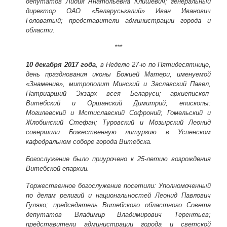
депутатов Лидия Анатольевна Клишевич; генеральный
директор ОАО «Беларуськалий» Иван Иванович
Головатый; представители администрации города и
области.
***
10 декабря 2017 год
а
,
в Неделю 27-ю по Пятидесятнице,
день празднования иконы Божией Матери, именуемой
«Знамение», митрополит Минский и Заславский Павел,
Патриарший Экзарх всея Беларуси; архиепископ
Витебский и Оршанский Димитрий; епископы:
Могилевский и Мстиславский Софроний; Гомельский и
Жлобинский Стефан; Туровский и Мозырский Леонид
совершили Божественную литургию в Успенском
кафедральном соборе города Витебска.
Богослужение было приурочено к 25-летию возрождения
Витебской епархии.
Торжественное богослужение посетили: Уполномоченный
по делам религий и национальностей Леонид Павлович
Гуляко; председатель Витебского областного Совета
депутатов Владимир Владимирович Терентьев;
представители администрации города и светской