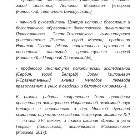
город Белосток) Антоний Миронович («Георгий
(Конисский), святитель Белорусский»);
- научный руководитель Центра истории богословия и
богословского образования богословского факультета
Православного Свято-Тихоновского гуманитарного
университета (Россия, город Москва) профессор
Наталия Сухова («Роль епархиальных архиереев в
подготовке пастырей: преосвященные Георгий
(Конисский) и Парфений (Сопковский)»);
- профессор Института политических исследований
(Сербия, город Белград) Зоран Милошевич
(«Сравнительный анализ методов перевода
православных в унию в сербских и белорусских землях»).
В рамках работы конференции были проведены
презентации выпущенного Национальной академией наук
Беларуси и переданного в дар Минской духовной
семинарии двухтомного издания «Полоцкие грамоты XIII
— начала XVI веков», а также издания «Слова и речи
Георгия (Конисского), архиепископа Могилевского»
(Могилев, 2017).