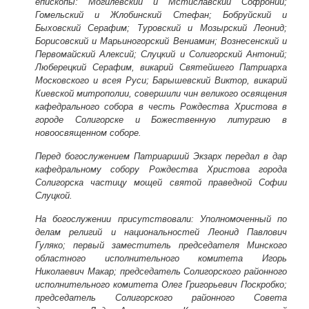
епископы: Могилевский и Мстиславский Софроний;
Гомельский и Жлобинский Стефан; Бобруйский и
Быховский Серафим; Туровский и Мозырский Леонид;
Борисовский и Марьиногорский Вениамин; Вознесенский и
Первомайский Алексий; Слуцкий и Солигорский Антоний;
Люберецкий Серафим, викарий Святейшего Патриарха
Московского и всея Руси; Барышевский Виктор, викарий
Киевской митрополии, совершили чин великого освящения
кафедрального собора в честь Рождества Христова в
городе Солигорске и Божественную литургию в
новоосвященном соборе.
Перед богослужением Патриарший Экзарх передал в дар
кафедральному собору Рождества Христова города
Солигорска частицу мощей святой праведной Софии
Слуцкой.
На богослужении присутствовали: Уполномоченный по
делам религий и национальностей Леонид Павлович
Гуляко; первый заместитель председателя Минского
областного исполнительного комитета Игорь
Николаевич Макар; председатель Солигорского районного
исполнительного комитета Олег Григорьевич Поскробко;
председатель Солигорского районного Совета