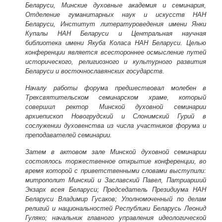
Беларуси, Минские духовные академия и семинария,
Отделение гуманитарных наук и искусств НАН
Беларуси, Институт литературоведения имени Янки
Купалы НАН Беларуси и Центральная научная
библиотека имени Якуба Коласа НАН Беларуси. Целью
конференции является всестороннее осмысление путей
исторического, религиозного и культурного развития
Беларуси и восточнославянских государств.
Началу работы форума предшествовал молебен в
Трехсвятительском семинарском храме, который
совершил ректор Минской духовной семинарии
архиепископ Новогрудский и Слонимский Гурий в
сослужении духовенства из числа участников форума и
преподавателей семинарии.
Затем в актовом зале Минской духовной семинарии
состоялось торжественное открытие конференции, во
время которой с приветственными словами выступили:
митрополит Минский и Заславский Павел, Патриарший
Экзарх всея Беларуси; Председатель Президиума НАН
Беларуси Владимир Гусаков; Уполномоченный по делам
религий и национальностей Республики Беларусь Леонид
Гуляко; начальник главного управления идеологической