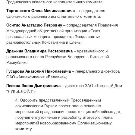
Гродненского областного исполнительного комитета;
Таргонского Олега Мечиславовича
– председателя
Слонимского районного исполнительного комитета;
Оситис Анастасию Петровну
– сопредседателя Правления
Международной общественной организации «Союз
православных женщин», президента Фонда святых
равноапостольных Константина и Елены;
Дражина Владимира Нестеровича
– чрезвычайного и
полномочного посла Республики Беларусь в Литовской
Республике;
Гусарова Анатолия Николаевича
– генерального директора
ОАО «Авиакомпания «Белавиа»;
Песина Якова Дмитриевича
– директора ЗАО «Торговый Дом
"ЛУКБЕЛОЙЛ"»
4. Одобрить представленный Преосвященным
архиепископом Гурием проект плана основных
мероприятий празднования предстоящих юбилейных дат,
поручив его уточнение и разработку итогового плана
мероприятий новообразованному Организационному
комитету