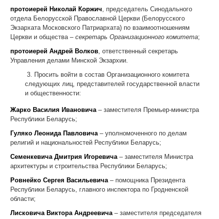
протоиерей
Николай Коржич
, председатель Синодального
отдела Белорусской Православной Церкви (Белорусского
Экзархата Московского Патриархата) по взаимоотношениям
Церкви и общества –
секретарь Организационного комитета
;
протоиерей Андрей Волков
, ответственный секретарь
Управления делами Минской Экзархии.
3. Просить войти в состав Организационного комитета
следующих лиц, представителей государственной власти
и общественности:
Жарко Василия Ивановича
– заместителя Премьер-министра
Республики Беларусь;
Гуляко Леонида Павловича
– уполномоченного по делам
религий и национальностей Республики Беларусь;
Семенкевич
а
Дмитрия Игоревича
– заместителя Министра
архитектуры и строительства Республики Беларусь;
Ровнейко Сергея Васильевича
– помощника Президента
Республики Беларусь, главного инспектора по Гродненской
области;
Лисковича Виктора Андреевича
– заместителя председателя