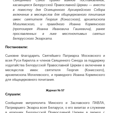
Священный Синод принял важное постановление,
касающееся Белорусской Православной Церкви — внести
в повестку дня Освященного Архиерейского Собора
включение в месяцеслов для общецерковного почитания
имен: святителя Георгия (Конисского), архиепископа
Могилевского, и праведного Иоанна Кормянского
(протоиерея Иоанна Ивановича Гашкевича), ранее
прославленных в лике местночтимых святых
Белорусского Экзархата.
Постановили:
Сыновне благодарить Святейшего Патриарха Московского и
всея Руси Кирилла и членов Священного Синода за поддержку
ходатайства Белорусской Православной Церкви о включении в
месяцеслов имен: святителя Георгия (Конисского),
архиепископа Могилевского, и праведного Иоанна Кормянского
для общецерковного почитания.
Журнал № 57
Слушали:
Сообщение митрополита Минского и Заславского ПАВЛА,
Патриаршего Экзарха всея Беларуси, о его визитах и служении
в епархиях Белорусской Православной Церкви в период с