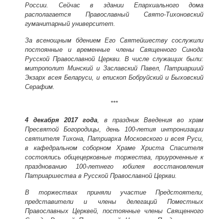
России. Сейчас в здании Епархиального дома
располагается Православный Свято-Тихоновский
гуманитарный университет.
За всенощным бдением Его Святейшеству сослужили
постоянные и временные члены Священного Синода
Русской Православной Церкви. В числе служащих были:
митрополит Минский и Заславский Павел, Патриарший
Экзарх всея Беларуси, и епископ Бобруйский и Быховский
Серафим.
***
4 декабря 2017 года
, в праздник Введения во храм
Пресвятой Богородицы, день 100-летия интронизации
святителя Тихона, Патриарха Московского и всея Руси,
в кафедральном соборном Храме Христа Спасителя
состоялись общецерковные торжества, приуроченные к
празднованию 100-летнего юбилея восстановления
Патриаршества в Русской Православной Церкви.
В торжествах приняли участие
Пр
едстоятели,
представители и члены делегаций Поместных
Православных Церквей, постоянные члены Священного