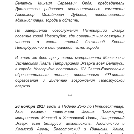
Беларусь Михаил Сергеевич Орда; председатель
Дятловского районного исполнительного комитета
Александр Михайлович Дубовик; представители
администрации города и области.
По завершении богослужения Патриарший Экзарх
посетил город Новогрудок, где совершил чин освящения
часовни в честь святой блаженной Ксении
Петербургской в центральной части города.
В этот же день при участии митрополита Минского и
Заславского Павла, Патриаршего Экзарха всея Беларуси,
в городе Новогрудке состоялись XV Свято-Елисеевские
образовательные чтения, посвященные 700-летию
образования и 25-летию возрождения Новогрудской
епархии.
***
26 ноября 2017 года
, в Неделю 25-ю по Пятидесятнице,
день памяти святителя Иоанна Златоуста,
митрополит Минский и Заславский Павел, Патриарший
Экзарх всея Беларуси; архиепископы: Люблинский и
Холмский Авель; Белостокский и Гданьский Иаков;