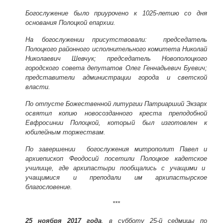
Богослужение было приурочено к 1025-летию со дня
основания Полоцкой епархии.
На богослужении присутствовали: председатель
Полоцкого районного исполнительного комитета Николай
Николаевич Шевчук; председатель Новополоцкого
городского совета депутатов Олег Геннадьевич Буевич;
представители администрации города и светской
власти.
По отпусте Божественной литургии Патриарший Экзарх
освятил копию новосозданного креста преподобной
Евфросинии Полоцкой, который был изготовлен к
юбилейным торжествам.
По завершении богослужения митрополит Павел и
архиепископ Феодосий посетили Полоцкое кадетское
училище, где архипастыри пообщались с учащими и
учащимися и преподали им архипастырское
благословение.
***
25 ноября 2017 года
, в субботу 25-й седмицы по