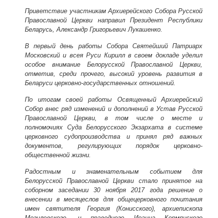
Приветствие участникам Архиерейского Собора Русской
Православной Церкви направил Президент Республики
Беларусь, Александр Григорьевич Лукашенко.
В первый день работы Собора Святейший Патриарх
Московский и всея Руси Кирилл в своем докладе уделил
особое внимание Белорусской Православной Церкви,
отметив, среди прочего, высокий уровень развития в
Беларуси церковно-государственных отношений.
По итогам своей работы Освященный Архиерейский
Собор внес ряд изменений и дополнений в Устав Русской
Православной Церкви, в том числе о месте и
полномочиях Суда Белорусского Экзархата в системе
церковного судопроизводства и принял ряд важных
документов, регулирующих порядок церковно-
общественной жизни.
Радостным и знаменательным событием для
Белорусской Православной Церкви стало принятое на
соборном заседании 30 ноября 2017 года решение о
внесении в месяцеслов для общецерковного почитания
имен святителя Георгия (Конисского), архиепископа
Могилевского, и праведного Иоанна Кормянского