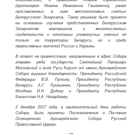
(протоиерея Иоанна Ивановича Гашкевича), ранее
прославленных в лике местночтимых святых
Белорусского Экзархата,. Такое решение было принято
на основании изучения представленных Белорусским
Экзархатом материалов и многочисленных
свидетельств о почитании упомянутых святых не
только на территории Беларуси, но и среди
православных жителей России и Украины.
В ответ на приветствия, направленные в адрес Собора
главами ряда государств, Святейший Патриарх
Московский и всея Руси Кирилл от имени Архиерейского
Собора выразил благодарность: Президенту Российской
Федерации В.В. Путину, Президенту Республики
Беларусь А.Г. Лукашенко, Президенту Республики
Молдова И.Н. Додону и Президенту Республики
Казахстан Н.А. Назарбаеву.
2 декабря 2017 года, в заключительный день работы
Собора, были приняты Постановления и Послание
Освященного Архиерейского Собора Русской
Православной Церкви.
***