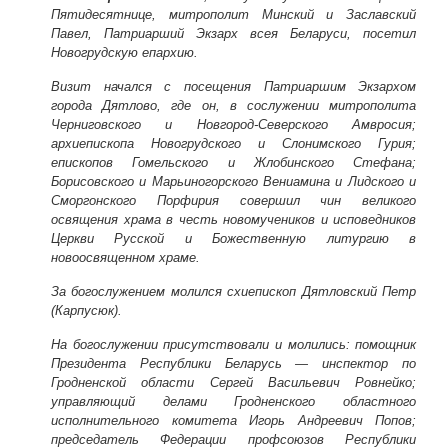
Пятидесятнице, митрополит Минский и Заславский
Павел, Патриарший Экзарх всея Беларуси, посетил
Новогрудскую епархию.
Визит начался с посещения Патриаршим Экзархом
города Дятлово, где он, в сослужении митрополита
Черниговского и Новгород-Северского Амвросия;
архиепископа Новогрудского и Слонимского Гурия;
епископов Гомельского и Жлобинского Стефана;
Борисовского и Марьиногорского Вениамина и Лидского и
Сморгонского Порфирия совершил чин великого
освящения храма в честь новомучеников и исповедников
Церкви Русской и Божественную литургию в
новоосвященном храме.
За богослужением молился схиепископ Дятловский Петр
(Карпусюк).
На богослужении присутствовали и молились: помощник
Президента Республики Беларусь — инспектор по
Гродненской области Сергей Васильевич Ровнейко;
управляющий делами Гродненского областного
исполнительного комитета Игорь Андреевич Попов;
председатель Федерации профсоюзов Республики