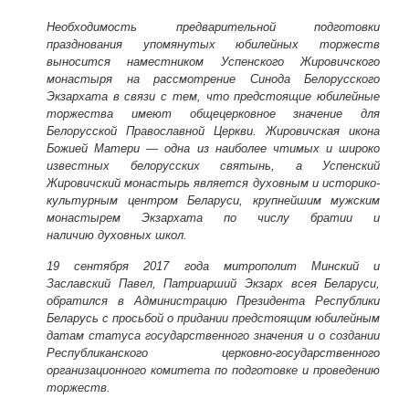
Необходимость предварительной подготовки
празднования упомянутых юбилейных торжеств
выносится наместником Успенского Жировичского
монастыря на рассмотрение Синода Белорусского
Экзархата в связи с тем, что предстоящие юбилейные
торжества имеют общецерковное значение для
Белорусской Православной Церкви. Жировичская икона
Божией Матери — одна из наиболее чтимых и широко
известных белорусских святынь, а Успенский
Жировичский монастырь является духовным и историко-
культурным центром Беларуси, крупнейшим мужским
монастырем Экзархата по числу братии и
налич
ию
духовных школ.
19 сентября 2017 года митрополит Минский и
Заславский Павел, Патриарший Экзарх всея Беларуси,
обратился в Администрацию Президента Республики
Беларусь с просьбой
о придании
предстоящим юбилейным
датам статуса государственного значения и о создании
Республиканского церковно-государственного
организационного комитета по подготовке и проведению
торжеств.