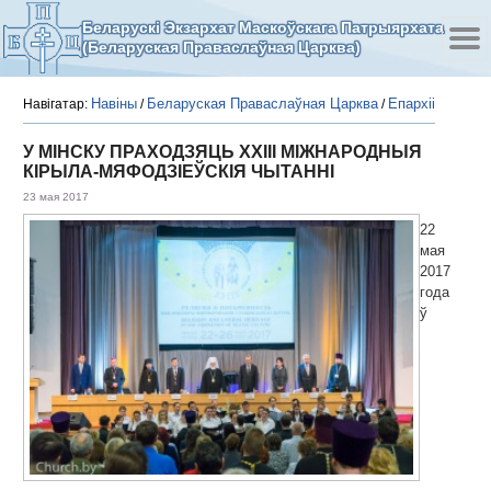
Беларускі Экзархат Маскоўскага Патрыярхата
(Беларуская Праваслаўная Царква)
Навіны
Беларуская Праваслаўная Царква
Епархіі
Навігатар:
/
/
У МІНСКУ ПРАХОДЗЯЦЬ XXIII МІЖНАРОДНЫЯ
КІРЫЛА-МЯФОДЗІЕЎСКІЯ ЧЫТАННІ
23 мая 2017
22
мая
2017
года
ў