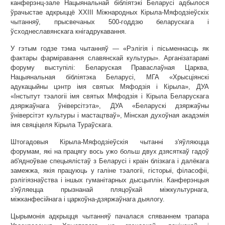
канферэнц-зале Нацыянальнай бібліятэкі Беларусі адбылося
ўрачыстае адкрыццё XXIII Міжнародных Кірыла-Мяфодзіеўскіх
чытанняў, прысвечаных 500-годдзю беларускага і
ўсходнеславянскага кнігадрукавання.
У гэтым годзе тэма чытанняў — «Рэлігія і пісьменнасць як
фактары фарміравання славянскай культуры». Арганізатарамі
форуму выступілі: Беларуская Праваслаўная Царква,
Нацыянальная бібліятэка Беларусі, МГА «Хрысціянскі
адукацыйны цэнтр імя святых Мяфодзія і Кірыла», ДУА
«Інстытут тэалогіі імя святых Мяфодзія і Кірыла Беларускага
дзяржаўнага ўніверсітэта», ДУА «Беларускі дзяржаўны
ўніверсітэт культуры і мастацтваў», Мінская духоўная акадэмія
імя свяціцеля Кірыла Тураўскага.
Штогадовыя Кірыла-Мяфодзіеўскія чытанні з'яўляюцца
форумам, які на працягу вось ужо больш двух дзясяткаў гадоў
аб'ядноўвае спецыялістаў з Беларусі і краін блізкага і далёкага
замежжа, якія працуюць у галіне тэалогіі, гісторыі, філасофіі,
рэлігіязнаўства і іншых гуманітарных дысцыплін. Канферэнцыя
з'яўляецца прызнанай пляцоўкай міжкультурнага,
міжканфесійнага і царкоўна-дзяржаўнага дыялогу.
Цырымонія адкрыцця чытанняў пачалася спяваннем трапара