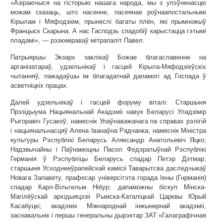
«Азіраючыся на гісторыю нашага народа, мы з упэўненасцю
можам сказаць, што насенне, пасеянае роўнаапостальнымі
Кірылам і Мяфодзіем, прынеслі багаты плён, які прымножыў
Францыск Скарына. А нас Гасподзь спадобіў карыстацца гэтымі
пладамі», — рэзюміраваў мітрапаліт Павел.
Патрыяршы Экзарх заклікаў Божае благаславенне на
арганізатараў, удзельнікаў і гасцей Кірыла-Мяфодзіеўскіх
чытанняў, пажадаўшы ім благадатнай дапамогі ад Госпада ў
асветніцкіх працах.
Далей удзельнікаў і гасцей форуму віталі: Старшыня
Прэзідыума Нацыянальнай Акадэміі навук Беларусі Уладзімір
Рыгоравіч Гусакоў; намеснік Упаўнаважанага па справах рэлігій
і нацыянальнасцяў Алена Іванаўна Радчанка; намеснік Міністра
культуры Рэспублікі Беларусь Аляксандр Анатольевіч Яцко;
Надзвычайны і Паўнамоцны Пасол Федэратыўнай Рэспублікі
Германія ў Рэспубліцы Беларусь спадар Петэр Дэтмар;
старшыня Усходнееўрапейскай камісіі Таварытсва даследчыкаў
Новага Запавету, прафесар універсітэта горада Іены (Гнрманія)
спадар Карл-Вільгельм Нібур; дапаможны біскуп Мінска-
Магілёўскай архідыяцэзіі Рымска-Каталіцкай Царквы Юрый
Касабуцкі; акадэмік Міжнароднай інжынернай акадэміі,
заснавальнік і першы генеральны дырэктар ЗАТ «Галаграфічная