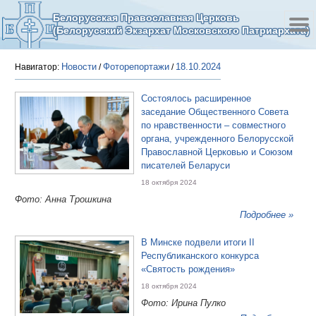
Белорусская Православная Церковь
(Белорусский Экзархат Московского Патриархата)
Новости
Фоторепортажи
18.10.2024
Навигатор:
/
/
Состоялось расширенное
заседание Общественного Совета
по нравственности – совместного
органа, учрежденного Белорусской
Православной Церковью и Союзом
писателей Беларуси
18 октября 2024
Фото: Анна Трошкина
Подробнее »
В Минске подвели итоги II
Республиканского конкурса
«Святость рождения»
18 октября 2024
Фото: Ирина Пулко