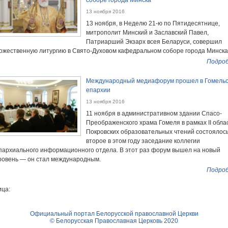
соборе города Минска
13 ноября 2016
13 ноября, в Неделю 21-ю по Пятидесятнице,
митрополит Минский и Заславский Павел,
Патриарший Экзарх всея Беларуси, совершил
ожественную литургию в Свято-Духовом кафедральном соборе города Минска
Подроб
Международный медиафорум прошел в Гомельс
епархии
13 ноября 2016
11 ноября в административном здании Спасо-
Преображенского храма Гомеля в рамках II обла
Покровских образовательных чтений состоялос
второе в этом году заседание коллегии
пархиального информационного отдела. В этот раз форум вышел на новый
ровень — он стал международным.
Подроб
ца:
Официальный портал Белорусской православной Церкви
© Белорусская Православная Церковь 2020