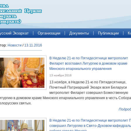
усский Экзархат
Организации
Документы
Публикации
К
тор:
Новости
/
13.11.2016
В Неделю 21-ю по Пятидесятнице митрополит
Филарет возглавил Литургию в домовом храме
Минского епархиального управления
13 ноября 2016
13 ноября, в Неделю 21-ю по Пятидесятнице,
Почетный Патриарший Экзарх всея Беларуси
митрополит Филарет совершил Божественную
итургию в домовом храме Минского епархиального управления в честь Собор
елорусских святых.
Подроб
В Неделю 21-ю по Пятидесятнице митрополит 
совершил Литургию в Свято-Духовом кафедрал