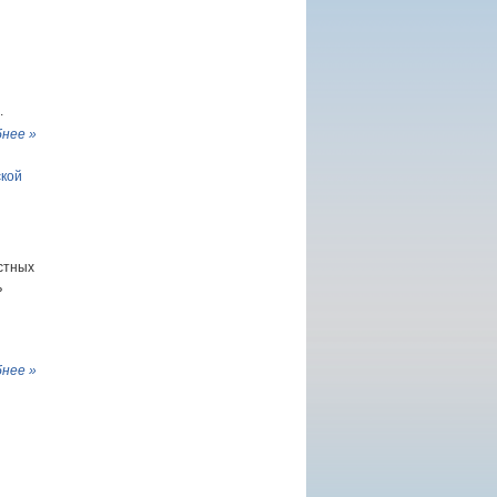
.
нее »
кой
стных
ь
нее »