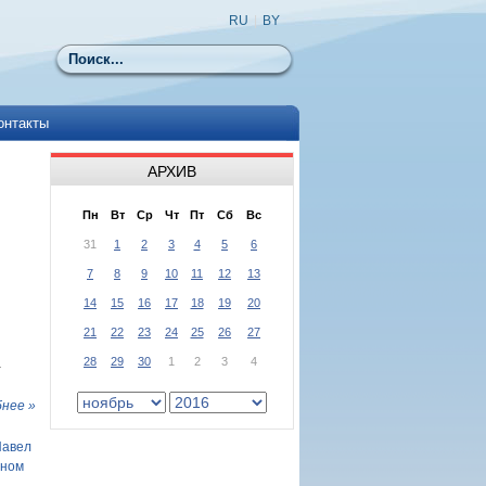
RU
|
BY
Поиск
онтакты
АРХИВ
Пн
Вт
Ср
Чт
Пт
Сб
Вс
31
1
2
3
4
5
6
7
8
9
10
11
12
13
14
15
16
17
18
19
20
21
22
23
24
25
26
27
28
29
30
1
2
3
4
а
нее »
Павел
ьном