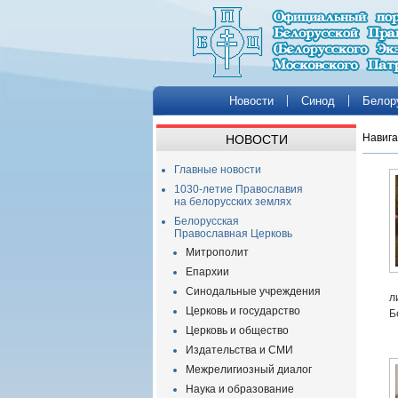
Новости
Синод
Белор
Навига
НОВОСТИ
Главные новости
1030-летие Православия
на белорусских землях
Белорусская
Православная Церковь
Митрополит
Епархии
Синодальные учреждения
л
Церковь и государство
Б
Церковь и общество
Издательства и СМИ
Межрелигиозный диалог
Наука и образование