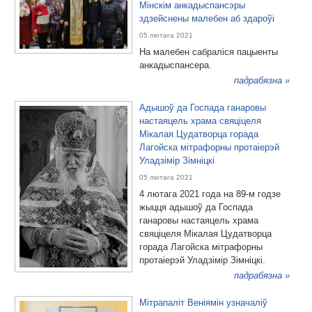
Мінскім анкадыспансэры
здзейснены малебен аб здароўі
05 лютага 2021
На малебен сабраліся пацыенты
анкадыспансера.
падрабязна »
Адышоў да Госпада ганаровы
настаяцель храма свяціцеля
Мікалая Цудатворца горада
Лагойска мітрафорны протаіерэй
Уладзімір Зімніцкі
05 лютага 2021
4 лютага 2021 года на 89-м годзе
жыцця адышоў да Госпада
ганаровы настаяцель храма
свяціцеля Мікалая Цудатворца
горада Лагойска мітрафорны
протаіерэй Уладзімір Зімніцкі.
падрабязна »
Мітрапаліт Веніямін узначаліў