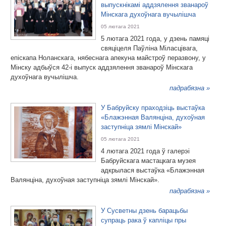
выпускнікамі аддзялення званароў
Мінскага духоўнага вучылішча
05 лютага 2021
5 лютага 2021 года, у дзень памяці
свяціцеля Паўліна Міласцівага,
епіскапа Ноланскага, нябеснага апекуна майстроў перазвону, у
Мінску адбыўся 42-і выпуск аддзялення званароў Мінскага
духоўнага вучылішча.
падрабязна »
У Бабруйску праходзіць выстаўка
«Блажэнная Валянціна, духоўная
заступніца зямлі Мінскай»
05 лютага 2021
4 лютага 2021 года ў галерэі
Бабруйскага мастацкага музея
адкрылася выстаўка «Блажэнная
Валянціна, духоўная заступніца зямлі Мінскай».
падрабязна »
У Сусветны дзень барацьбы
супраць рака ў капліцы пры