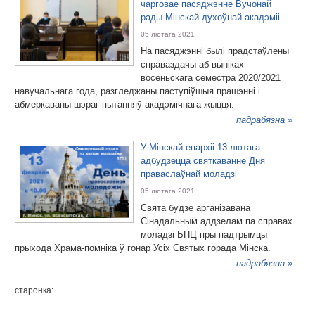
чарговае пасяджэнне Вучонай
рады Мінскай духоўнай акадэміі
05 лютага 2021
На пасяджэнні былі прадстаўлены
справаздачы аб выніках
восеньскага семестра 2020/2021
навучальнага года, разгледжаны паступіўшыя прашэнні і
абмеркаваны шэраг пытанняў акадэмічнага жыцця.
падрабязна »
У Мінскай епархіі 13 лютага
адбудзецца святкаванне Дня
праваслаўнай моладзі
05 лютага 2021
Свята будзе арганізавана
Сінадальным аддзелам па справах
моладзі БПЦ пры падтрымцы
прыхода Храма-помніка ў гонар Усіх Святых горада Мінска.
падрабязна »
старонка: