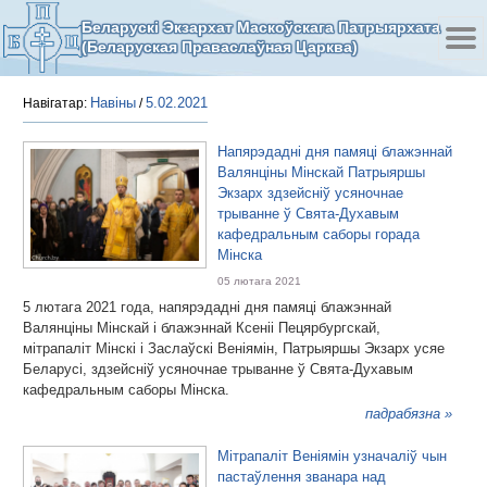
Беларускі Экзархат Маскоўскага Патрыярхата
(Беларуская Праваслаўная Царква)
Навіны
5.02.2021
Навігатар:
/
Напярэдадні дня памяці блажэннай
Валянціны Мінскай Патрыяршы
Экзарх здзейсніў усяночнае
трыванне ў Свята-Духавым
кафедральным саборы горада
Мінска
05 лютага 2021
5 лютага 2021 года, напярэдадні дня памяці блажэннай
Валянціны Мінскай і блажэннай Ксеніі Пецярбургскай,
мітрапаліт Мінскі і Заслаўскі Веніямін, Патрыяршы Экзарх усяе
Беларусі, здзейсніў усяночнае трыванне ў Свята-Духавым
кафедральным саборы Мінска.
падрабязна »
Мітрапаліт Веніямін узначаліў чын
пастаўлення званара над