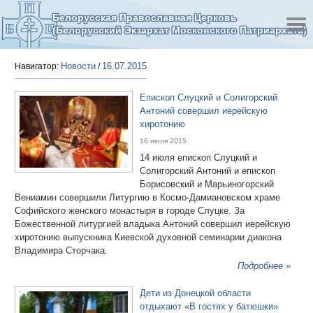
Белорусская Православная Церковь
(Белорусский Экзархат Московского Патриархата)
Новости
16.07.2015
Навигатор:
/
Епископ Слуцкий и Солигорский
Антоний совершил иерейскую
хиротонию
16 июля 2015
14 июля епископ Слуцкий и
Солигорский Антоний и епископ
Борисовский и Марьиногорский
Вениамин совершили Литургию в Космо-Дамиановском храме
Софийского женского монастыря в городе Слуцке. За
Божественной литургией владыка Антоний совершил иерейскую
хиротонию выпускника Киевской духовной семинарии диакона
Владимира Сторчака.
Подробнее »
Дети из Донецкой области
отдыхают «В гостях у батюшки»