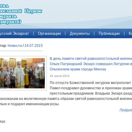
усский Экзархат
Организации
Документы
Публикации
К
тор:
Новости
/
24.07.2015
В день памяти святой равноапостольной княгин
Ольги Патриарший Экзарх совершил Литургию в
Ольгинском храме города Минска
24 июля 2015
По отпусте Божественной литургии митрополит
Павел поздравил духовенство и прихожан храма
престольным праздником. Владыка Экзарх разд
рихожанам на молитвенную память образки святой равноапостольной княгин
льги и подарил именинницам розы.
Подроб
ца: