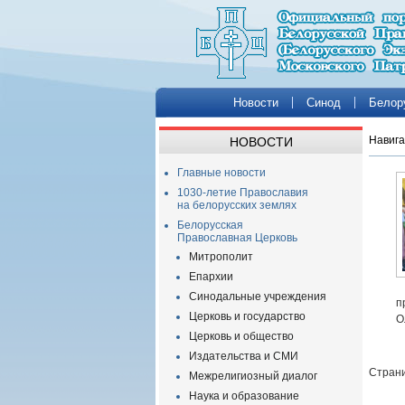
Новости
Синод
Белор
Навига
НОВОСТИ
Главные новости
1030-летие Православия
на белорусских землях
Белорусская
Православная Церковь
Митрополит
Епархии
Синодальные учреждения
п
Церковь и государство
О
Церковь и общество
Издательства и СМИ
Страни
Межрелигиозный диалог
Наука и образование