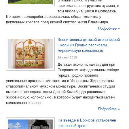
В акции приняли участие
прихожане новогрудских храмов, в
том числе учащиеся и молодежь.
Во время велопробега совершалась общая молитва у
поклонных крестов пред иконой святого князя Владимира.
Подробнее »
Воспитанники детской иконописной
школы из Гродно расписали
жировичскую колокольню
29 июля 2015
Детская иконописная студия при
Покровском кафедральном соборе
города Гродно провела
уникальные практические занятия в Успенском Жировичском
ставропигиальном мужском монастыре. Воспитанники студии
вместе с преподавателем Дарьей Калиберда расписали
жировичскую колокольню, в которой будет находиться музей
колокольного звона.
Подробнее »
На въезде в Борисов установлен
поклонный крест