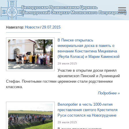
Белорусская Православная Церковь
(Белорусский Экзархат Московского Патриархата)
Новости
29.07.2015
Навигатор:
/
В Пинске открылась
мемориальная доска в память о
венчании Константина Мицкевича
(Якуба Коласа) и Марии Каменской
29 июля 2015
Участие в открытии доски принял
архиепископ Пинский и Лунинецкий
Стефан. Почетными гостями церемонии стали родственники
классика.
Подробнее »
Велопробег в честь 1000-летия
преставления святого Крестителя
Руси состоялся на Новогрудчине
29 июля 2015