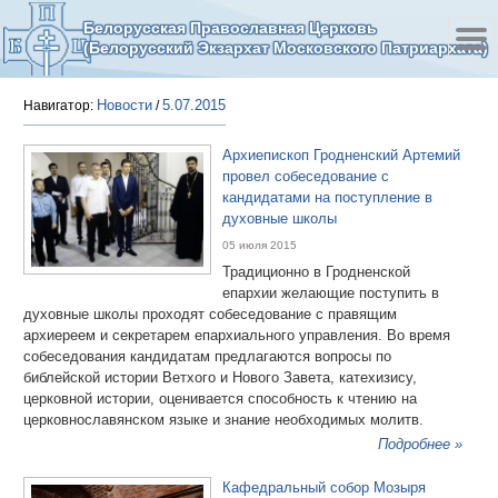
Белорусская Православная Церковь
(Белорусский Экзархат Московского Патриархата)
Новости
5.07.2015
Навигатор:
/
Архиепископ Гродненский Артемий
провел собеседование с
кандидатами на поступление в
духовные школы
05 июля 2015
Традиционно в Гродненской
епархии желающие поступить в
духовные школы проходят собеседование с правящим
архиереем и секретарем епархиального управления. Во время
собеседования кандидатам предлагаются вопросы по
библейской истории Ветхого и Нового Завета, катехизису,
церковной истории, оценивается способность к чтению на
церковнославянском языке и знание необходимых молитв.
Подробнее »
Кафедральный собор Мозыря