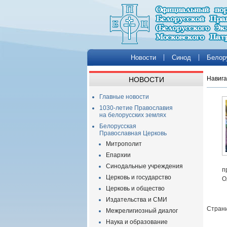
Новости
Синод
Белор
Навига
НОВОСТИ
Главные новости
1030-летие Православия
на белорусских землях
Белорусская
Православная Церковь
Митрополит
Епархии
Синодальные учреждения
п
Церковь и государство
О
Церковь и общество
Издательства и СМИ
Страни
Межрелигиозный диалог
Наука и образование