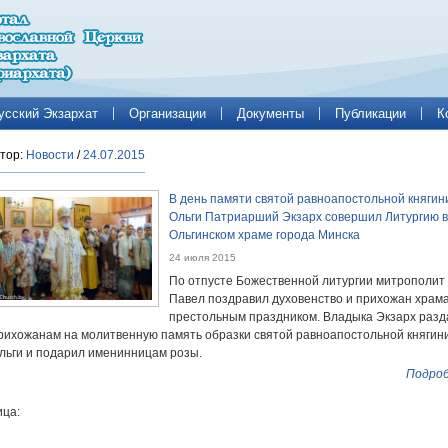
усский Экзархат
Организации
Документы
Публикации
К
тор:
Новости
/
24.07.2015
В день памяти святой равноапостольной княгин
Ольги Патриарший Экзарх совершил Литургию в
Ольгинском храме города Минска
24 июля 2015
По отпусте Божественной литургии митрополит
Павел поздравил духовенство и прихожан храма
престольным праздником. Владыка Экзарх разд
рихожанам на молитвенную память образки святой равноапостольной княгин
льги и подарил именинницам розы.
Подроб
ца: