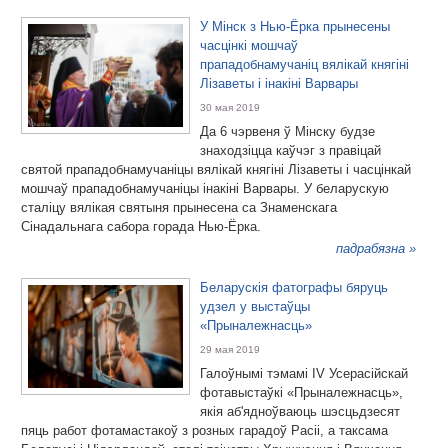
У Мінск з Нью-Ёрка прынесены
часцінкі мошчаў
прападобнамучаніц вялікай княгіні
Лізаветы і інакіні Варвары
30 мая 2019
Да 6 чэрвеня ў Мінску будзе
знаходзіцца каўчэг з правіцай
святой прападобнамучаніцы вялікай княгіні Лізаветы і часцінкай
мошчаў прападобнамучаніцы інакіні Варвары. У беларускую
сталіцу вялікая святыня прынесена са Знаменскага
Сінадальнага сабора горада Нью-Ёрка.
падрабязна »
Беларускія фатографы бяруць
удзел у выстаўцы
«Прыналежнасць»
29 мая 2019
Галоўнымі тэмамі IV Усерасійскай
фотавыстаўкі «Прыналежнасць»,
якія аб'ядноўваюць шэсцьдзесят
пяць работ фотамастакоў з розных гарадоў Расіі, а таксама