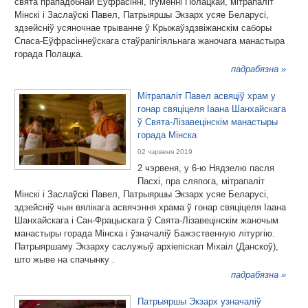
свята прападобнай Еўфрасінні, ігуменні Полацкай, мітрапаліт
Мінскі і Заслаўскі Павел, Патрыяршы Экзарх усяе Беларусі,
здзейсніў усяночнае трыванне ў Крыжаўздзвіжанскім саборы
Спаса-Еўфрасіннеўскага стаўрапігіяльнага жаночага манастыра
горада Полацка.
падрабязна »
Мітрапаліт Павел асвяціў храм у
гонар свяціцеля Іаана Шанхайскага
ў Свята-Лізавецінскім манастыры
горада Мінска
02 чэрвеня 2019
2 чэрвеня, у 6-ю Нядзелю пасля
Пасхі, пра сляпога, мітрапаліт
Мінскі і Заслаўскі Павел, Патрыяршы Экзарх усяе Беларусі,
здзейсніў чын вялікага асвячэння храма ў гонар свяціцеля Іаана
Шанхайскага і Сан-Фрацыскага ў Свята-Лізавецінскім жаночым
манастыры горада Мінска і ўзначаліў Бажэственную літургію.
Патрыяршаму Экзарху саслужыў архіепіскап Міхаіл (Данскоў),
што жыве на спачынку .
падрабязна »
Патрыяршы Экзарх узначаліў