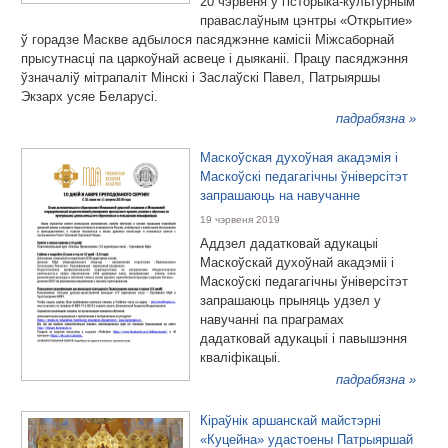
20 чэрвеня ў гісторыка-культурным
праваслаўным цэнтры «Открытие»
ў горадзе Маскве адбылося пасяджэнне камісіі Міжсаборнай
прысутнасці па царкоўнай асвеце і дыяканіі. Працу пасяджэння
ўзначаліў мітрапаліт Мінскі і Заслаўскі Павел, Патрыяршы
Экзарх усяе Беларусі.
падрабязна »
Маскоўская духоўная акадэмія і
Маскоўскі педагагічны ўніверсітэт
запрашаюць на навучанне
19 чэрвеня 2019
Аддзел дадатковай адукацыі
Маскоўскай духоўнай акадэміі і
Маскоўскі педагагічны ўніверсітэт
запрашаюць прыняць удзел у
навучанні па праграмах
дадатковай адукацыі і павышэння
кваліфікацыі.
падрабязна »
Кіраўнік аршанскай майстэрні
«Куцейна» удастоены Патрыяршай