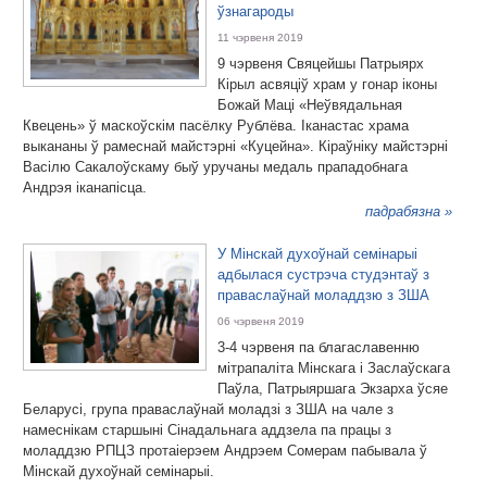
ўзнагароды
11 чэрвеня 2019
9 чэрвеня Свяцейшы Патрыярх
Кірыл асвяціў храм у гонар іконы
Божай Маці «Неўвядальная
Квецень» ў маскоўскім пасёлку Рублёва. Іканастас храма
выкананы ў рамеснай майстэрні «Куцейна». Кіраўніку майстэрні
Васілю Сакалоўскаму быў уручаны медаль прападобнага
Андрэя іканапісца.
падрабязна »
У Мінскай духоўнай семінарыі
адбылася сустрэча студэнтаў з
праваслаўнай моладдзю з ЗША
06 чэрвеня 2019
3-4 чэрвеня па благаславенню
мітрапаліта Мінскага і Заслаўскага
Паўла, Патрыяршага Экзарха ўсяе
Беларусі, група праваслаўнай моладзі з ЗША на чале з
намеснікам старшыні Сінадальнага аддзела па працы з
моладдзю РПЦЗ протаіерэем Андрэем Сомерам пабывала ў
Мінскай духоўнай семінарыі.