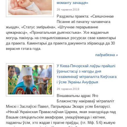
моманту зачацця»
26 чэрвеня 2019
Раздзелы праекта: «Свяшчэннае
Пісанне аб пачатку чалавечага
жыцця», «Статус эмбрыёна», «Штучнае перарыванне
цяжарнасці», «Прэнатальная дыягностыка». Усе жадаючыя
могуць пакінуць на спецыялізаваных рэсурсах свае каментарыі
да праекта. Каментарыі да праекта дакумента збіраюцца да 30
верасня гэтага года.
падрабязна »
У Кіева-Пячэрскай лаўры прайшлі
ўрачыстасці з нагоды дня
тэзаімянінаў мітрапаліта Кіеўскага
і ўсяе Украіны Ануфрыя
26 чэрвеня 2019
Віншавальны адрас Яго
Блажэнству накіраваў мітрапаліт
Мінскі і Заслаўскі Павел, Патрыяршы Экзарх усяе Беларусі.
«Няхай Украінская Праваслаўная Царква, якая знаходзіцца пад
Вашым свяціцельскім амафорам, умацоўваецца і квітнее,
падаючы ўсім, хто жадае і прагне праўды, (гл. Мф. 5:6) жывую