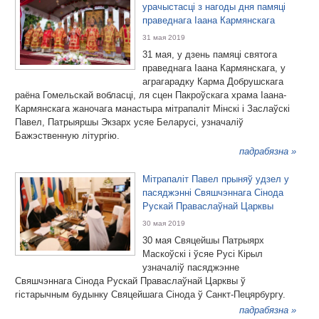
урачыстасці з нагоды дня памяці
праведнага Іаана Кармянскага
31 мая 2019
31 мая, у дзень памяці святога
праведнага Іаана Кармянскага, у
аграгарадку Карма Добрушскага
раёна Гомельскай вобласці, ля сцен Пакроўскага храма Іаана-
Кармянскага жаночага манастыра мітрапаліт Мінскі і Заслаўскі
Павел, Патрыяршы Экзарх усяе Беларусі, узначаліў
Бажэственную літургію.
падрабязна »
Мітрапаліт Павел прыняў удзел у
пасяджэнні Свяшчэннага Сінода
Рускай Праваслаўнай Царквы
30 мая 2019
30 мая Свяцейшы Патрыярх
Маскоўскі і ўсяе Русі Кірыл
узначаліў пасяджэнне
Свяшчэннага Сінода Рускай Праваслаўнай Царквы ў
гістарычным будынку Свяцейшага Сінода ў Санкт-Пецярбургу.
падрабязна »