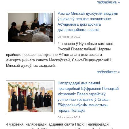
падрабязна »
Рэктар Мінскай духоўнай акадэміі
ўзначаліў першае пасяджэнне
Аб'яднанага доктарскага
дысертацыйнага савета
05 чэрвеня 2019
4 чэрвеня ў Вучэбным камітэце
Рускай Праваслаўнай Царквы
прайшло першае пасяджэнне Аб'яднанага доктарскага
дысертацыйнага савета Маскоўскай, Санкт-Пецярбургскай і
Мінскай духоўных акадэмій.
падрабязна »
Напярэдадні дня памяці
прападобнай Еўфрасінні Полацкай
мітрапаліт Павел здзейсніў
усяночнае трыванне ў Спаса-
Еўфрасіннеўскім манастыры
горада Полацка
04 чэрвеня 2019
4 чэрвеня, напярэдадні аддання свята Пасхі і напярэдадні