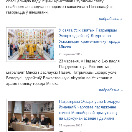
спасіцельную ваду ісціны Хрыстовай і яўляючы свету
неабвержнае сведчанне перамогі кананічнага Праваслаўя», —
гаворыцца ў віншаванні.
падрабязна »
У свята Усіх святых Патрыяршы
Экзарх здзейсніў Літургію ва
Усіхсвяцкім храме-помніку горада
Мінска
23 чэрвеня 2019
23 чэрвеня, у Нядзелю 1-ю пасля
Пяцідзесятніцы, Усіх святых,
мітрапаліт Мінскі і Заслаўскі Павел, Патрыяршы Экзарх усяе
Беларусі, здзейсніў Бажэственную літургію ва Усіхсвяцкім
храме-помніку горада Мінска.
падрабязна »
Патрыяршы Экзарх усяе Беларусі
ўзначаліў чарговае пасяджэнне
камісіі Міжсаборнай прысутнасці
па царкоўнай асвеце і дыяканіі
21 чэрвеня 2019