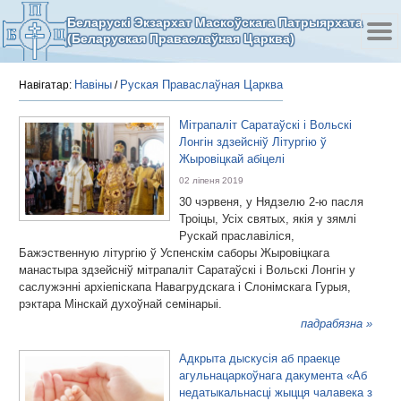
Беларускі Экзархат Маскоўскага Патрыярхата
(Беларуская Праваслаўная Царква)
Навіны
Руская Праваслаўная Царква
Навігатар:
/
Мітрапаліт Саратаўскі і Вольскі
Лонгін здзейсніў Літургію ў
Жыровіцкай абіцелі
02 ліпеня 2019
30 чэрвеня, у Нядзелю 2-ю пасля
Троіцы, Усіх святых, якія у зямлі
Рускай праславіліся,
Бажэственную літургію ў Успенскім саборы Жыровіцкага
манастыра здзейсніў мітрапаліт Саратаўскі і Вольскі Лонгін у
саслужэнні архіепіскапа Навагрудскага і Слонімскага Гурыя,
рэктара Мінскай духоўнай семінарыі.
падрабязна »
Адкрыта дыскусія аб праекце
агульнацаркоўнага дакумента «Аб
недатыкальнасці жыцця чалавека з