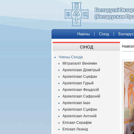
Беларускі Экза
(Беларуская Пр
Навіны
Сінод
Беларус
Навіга
СІНОД
Члены Сінода
Мітрапаліт Веніямін
Архіепіскап Дзімітрый
Архіепіскап Сцяфан
Архіепіскап Гурый
Архіепіскап Феадосій
Архіепіскап Сафроній
Архіепіскап Іаан
Архіепіскап Сцяфан
Архіепіскап Антоній
Епіскап Серафім
Епіскап Леанід