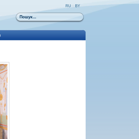
RU
|
BY
Пошук
ы