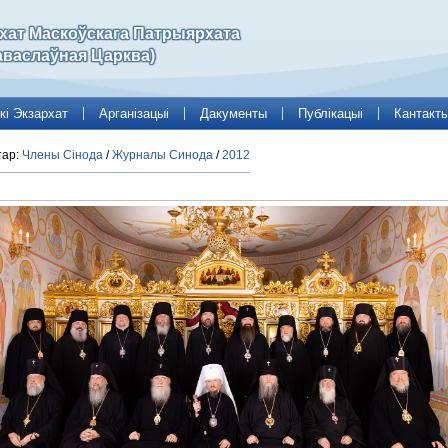
рхат Маскоўскага Патрыярхата
аваслаўная Царква)
кі Экзархат
Арганізацыі
Дакументы
Публікацыі
Кантакт
тар:
Члены Сінода
/
Журналы Синода
/
2012