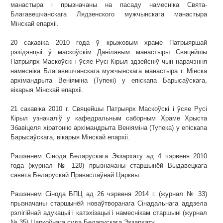
манастыра і прызначаны на пасаду намесніка Свята-
Благавешчанскага Лядзенского мужчынскага манастыра
Мінскай епархіі.
20 сакавіка 2010 года ў крыжовым храме Патрыяршай
рэзідэнцыі ў маскоўскім Данілавым манастыры Свяцейшы
Патрыярх Маскоўскі і ўсяе Русі Кірыл здзейсніў чын нарачэння
намесніка Благавешчанскага мужчынскага манастыра г. Мінска
архімандрыта Веніяміна (Тупекі) у епіскапа Барысаўскага,
вікарыя Мінскай епархіі.
21 сакавіка 2010 г. Свяцейшы Патрыярх Маскоўскі і ўсяе Русі
Кірыл узначаліў у кафедральным саборным Храме Хрыста
Збавіцеля хіратонію архімандрыта Веніяміна (Тупека) у епіскапа
Барысаўскага, вікарыя Мінскай епархіі.
Рашэннем Сінода Беларускага Экзархату ад 4 чэрвеня 2010
года (журнал № 120) прызначаны старшынёй Выдавецкага
савета Беларускай Праваслаўнай Царквы.
Рашэннем Сінода БПЦ ад 26 чэрвеня 2014 г. (журнал № 33)
прызначаны старшынёй новаўтворанага Сінадальнага аддзела
рэлігійнай адукацыі і катэхізацыі і намеснікам старшыні (журнал
№ 35) Царкоўнага суда Беларускага Экзархату.