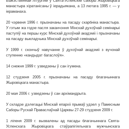
Бажэственнай літургіяй у Свята-Успенскім саборы Жыровіцкага
манастыра хіратанісаны ў іерадыякана, а 13 лютага 1995 г. — у
іераманаха.
20 чэрвеня 1996 г. прызначаны на пасаду скарбніка манастыра.
У гэтым жа годзе пасля заканчэння Мінскай духоўнай семінарыі
паступіў на першы курс Мінскай духоўнай акадэміі і прызначаны
на пасаду выкладчыка Мінскай духоўнай семінарыі.
У 1999 г. скончыў навучанне ў духоўнай акадэміі з вучонай
ступенню «кандыдат багаслоўя».
14 снежня 1999 г. узведзены ў сан ігумена.
12 студзеня 2005 г. прызначаны на пасаду благачыннага
Жыровіцкага манастыра.
20 мая 2006 г. узведзены ў сан архімандрыта.
У складзе дэлегацыі Мінскай епархіі прымаў удзел у Памесным
Саборы Рускай Праваслаўнай Царквы 27-29 студзеня 2009 г.
1 ліпеня 2009 г. вызвалены ад пасады благачыннага Свята-
Успенскага Жыровіцкага стаўрапігіяльнага мужчынскага