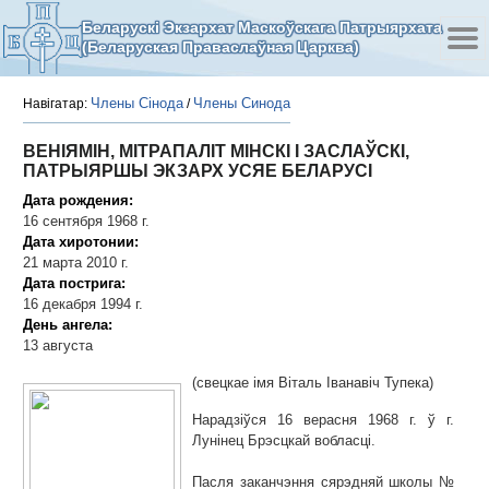
Беларускі Экзархат Маскоўскага Патрыярхата
(Беларуская Праваслаўная Царква)
Члены Сінода
Члены Синода
Навігатар:
/
ВЕНІЯМІН, МІТРАПАЛІТ МІНСКІ І ЗАСЛАЎСКІ,
ПАТРЫЯРШЫ ЭКЗАРХ УСЯЕ БЕЛАРУСІ
Дата рождения:
16 сентября 1968 г.
Дата хиротонии:
21 марта 2010 г.
Дата пострига:
16 декабря 1994 г.
День ангела:
13 августа
(свецкае імя Віталь Іванавіч Тупека)
Нарадзіўся 16 верасня 1968 г. ў г.
Лунінец Брэсцкай вобласці.
Пасля заканчэння сярэдняй школы №