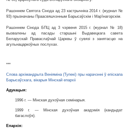
Рашэннем Святога Сінода ад 23 кастрычніка 2014 г. (журнал №
93) прызначаны Праасвяшчэнным Барысаўскім і Мар'інагорскім.
Рашэннем Сінода БПЦ ад 3 чэрвеня 2015 г. (журнал № 18)
вызвалены ад пасады старшыні Выдавецкага савета
Беларускай Праваслаўнай Царквы ў сувязі з занятасцю на
агульнацаркоўных послухах.
***
Слова архімандрыта Веніяміна (Тупекі) пры нарачэнні ў епіскапа
Барысаўскага, вікарыя Мінскай епархіі
Адукацыя:
1996 г. — Мінская духоўная семінарыя.
1999 г. — Мінская духоўная акадэмія (кандыдат
багаслоўя).
Епархія: