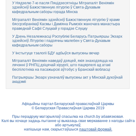
У Нядзелю 7-ю пасля Пяцідзесятніцы Мітрапаліт Веніямін
здзейсніў Бажэственную літургію ў Свята-Духавым
кафедральным саборы горада Мінска
Мітрапаліт Веніямін здзейсніў Бажэственную літургію ў храме
бяссрэбранікаў Касмы і Даміяна Рымскіх жаночага манастыра
праведнай Сафіі Слуцкай у горадзе Слуцку
У Дзень Незалежнасці Рэспублікі Беларусь Патрыяршы Экзарх
здзейсніў Літургію і падзячны малебен у Свята-Духавым
кафедральным саборы
У Інстытуце тэалогіі БДУ адбыўся выпускны вечар
Мітрапаліт Веніямін наведаў дзяцей, якія знаходзяцца на
лячэнні ў РНПЦ дзіцячай хірургіі, што пацярпелі ад атакі
беспілотніка на пасажырскі аўтобус у Бранскай вобласці
Патрыяршы Экзарх узначаліў выпускны акт у Мінскай духоўнай
акадэміі
Афіцыйны партал Беларускай праваслаўнай Царквы
© Беларуская Праваслаўная Царква 2019
Пры перадруку матэрыялаў спасылка на
church.by
абавязковая.
Калі вы хочаце задаць пытанне ці выказаць свае меркаванне з нагоды сайта
або артыкулаў,
напішыце нам, скарыстаўшыся
паштовай формай.