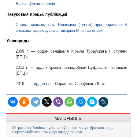
Барысаўская епархія
Навуковыя працы, публікацыі:
Слова архімандрыта Веніяміна (Тупекі) пры нарачэнні ў
епіскапа Барысаўскага, вікарыя Мінскай епархіі
.
Узнагароды:
2009 г. — ордэн свяціцеля Кірыла Тураўскага II ступені
(БПЦ);
2013 г. — ордэн Крыжа прападобнай Еўфрасініі Полацкай
(БПЦ);
2018 г. —
ордэн
прп. Серафіма Сароўскага III ст.
МАТЭРЫЯЛЫ
Мітрапаліт Веніямін узначаліў прастольную ўрачыстасць
Серафімаўскага прыхода горада Мінска