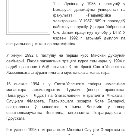
1 г. Лунінца у 1985 г. паступіў у
Беларускі дзяржаўны ўніверсітэт на
факультэт «Радыяфізіка і
электроніка». У 1987-1989 гг. праходзіў
вайсковую службу ў радах Узброеных
Сіл. Затым працягнуў вучобу ў ВНУ. У
чэрвені 1992 г. атрымаў дыплом па
спецыяльнасці «інжынер-радыяфізік».
У жніўні 1992 г. паступіў на першы курс Мінскай духоўнай
семінарыі. Пасля заканчэння трэцяга курса семінарыі ў 1994 г.
падаў прашэнне і быў прыняты ў лік браціі Свята-Успенскага
Жыровіцкага стаўрапігіяльнага мужчынскага манастыра.
16 снежня 1994 г. у Свята-Успенскім саборы намеснікам
манастыра архімандрытам Гурыем (цяпер архіепіскап
Навагрудскі і Лідскі) па благаславенні мітрапаліта Мінскага і
Слуцкага Філарэта, Патрыяршага экзарха ўсяе Беларусі,
пастрыжаны ў манаства з імем Веніямін у гонар
свяшчэннамучаніка Веніяміна, мітрапаліта Петраградскага і
Гдоўскага.
9 студзеня 1995 г. мітрапалітам Мінскім і Слуцкім Філарэтам за