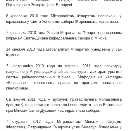
Патрыяршага Экзарха ўсяе Беларусі.
6 красавіка 2010 года Мітрапалітам Філарэтам пасвечаны ў
іераманаха ў Свята-Успенскім саборы Жыровіцкага манастыра.
7 красавіка 2010 года Указам Мітрапаліта Філарэта прызначаны
клірыкам Свята-Духава кафедральнага сабора г. Мінска.
14 снежня 2010 года мітрапалітам Філарэтам узведзены ў сан
ігумена.
З кастрычніка 2010 года па чэрвень 2011 года праходзіў
навучанне ў Агульнацаркоўнай аспірантуры і дактарантуры імя
святых раўнаапостальных Кірыла і Мяфодзія на кафедры
«Кіравання і кананічнага права» па праграме павышэння
кваліфікацыі.
Са жніўня 2011 года – духаўнік праваслаўнага моладзевага
брацтва ў гонар святога апостала і евангеліста Іаана Багаслова
пры Мінскім Свята-Духавым кафедральным саборы.
7 студзеня 2012 года Мітрапалітам Мінскім і Слуцкім
Філарэтам, Патрыяршым Экзархам усяе Беларусі ўзведзены ў