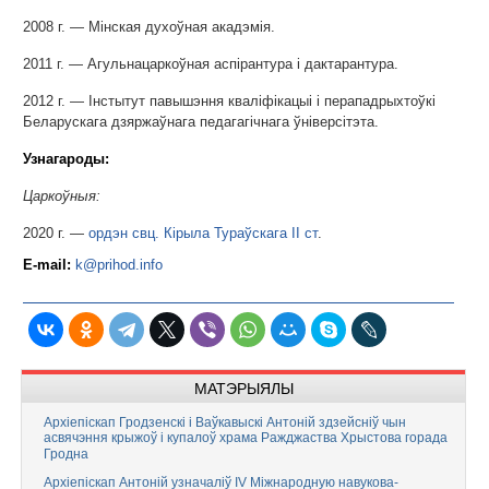
2008 г. — Мінская духоўная акадэмія.
2011 г. — Агульнацаркоўная аспірантура і дактарантура.
2012 г. — Інстытут павышэння кваліфікацыі і перападрыхтоўкі
Беларускага дзяржаўнага педагагічнага ўніверсітэта.
Узнагароды:
Царкоўныя:
2020 г. —
ордэн свц. Кірыла Тураўскага II ст
.
E-mail:
k@prihod.info
МАТЭРЫЯЛЫ
Архіепіскап Гродзенскі і Ваўкавыскі Антоній здзейсніў чын
асвячэння крыжоў і купалоў храма Ражджаства Хрыстова горада
Гродна
Архіепіскап Антоній узначаліў IV Міжнародную навукова-