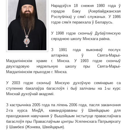
Нарадзіўся 18 снежня 1980 года ў
горадзе Баку (Азербайджанская
Рэспубліка) у сям'і служачых. У 1986
годзе сям'я пераехала ў Беларусь.
У 1998 годзе скончыў Дубаўлянскую
сярэднюю школу Мінскага раёна.
З 1991 года выконваў послух
алтарніка ў Свята-Марыі-
Магдалінінскім храме г. Мінска. У 1993 годзе скончыў
двухгадовую нядзельную школу пры Свята-Марыі-
Магдалінінскім прыходзе г. Мінска.
У 2003 годзе скончыў Мінскую духоўную семінарыю са
ступенню бакалаўра багаслоўя і быў залічаны на 1-ы курс
Мінскай духоўнай акадэміі.
З кастрычніка 2005 года па ліпень 2006 года, пасля заканчэння
2-га курса МінДА, камандзіраваны ў Швейцарыю для
праходжання навучання ў Вышэйшым інстытуце праваслаўнага
багаслоўя пры Праваслаўным цэнтры Усяленскага Патрыярхату
ў Шамбезі (Жэнева, Швейцарыя).