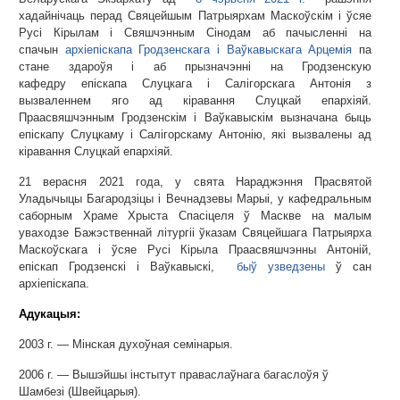
хадайнічаць перад Свяцейшым Патрыярхам Маскоўскім і ўсяе
Русі Кірылам і Свяшчэнным Сінодам аб пачысленні на
спачын
архіепіскапа Гродзенскага і Ваўкавыскага Арцемія
па
стане здароўя і аб прызначэнні на Гродзенскую
кафедру епіскапа Слуцкага і Салігорскага Антонія з
вызваленнем яго ад кіравання Слуцкай епархіяй.
Праасвяшчэнным Гродзенскім і Ваўкавыскім вызначана быць
епіскапу Слуцкаму і Салігорскаму Антонію, які вызвалены ад
кіравання Слуцкай епархіяй.
21 верасня 2021 года, у свята Нараджэння Прасвятой
Уладычыцы Багародзіцы і Вечнадзевы Марыі, у кафедральным
саборным Храме Хрыста Спасіцеля ў Маскве на малым
уваходзе Бажэственнай літургіі ўказам Свяцейшага Патрыярха
Маскоўскага і ўсяе Русі Кірыла Праасвяшчэнны Антоній,
епіскап Гродзенскі і Ваўкавыскі,
быў узведзены
ў сан
архіепіскапа.
Адукацыя:
2003 г. — Мінская духоўная семінарыя.
2006 г. — Вышэйшы інстытут праваслаўнага багаслоўя ў
Шамбезі (Швейцарыя).