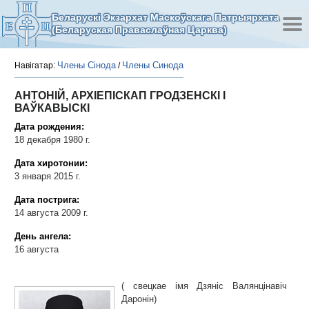
Беларускі Экзархат Маскоўскага Патрыярхата
(Беларуская Праваслаўная Царква)
Члены Сінода
Члены Синода
Навігатар:
/
АНТОНІЙ, АРХІЕПІСКАП ГРОДЗЕНСКІ І
ВАЎКАВЫСКІ
Дата рождения:
18 декабря 1980 г.
Дата хиротонии:
3 января 2015 г.
Дата пострига:
14 августа 2009 г.
День ангела:
16 августа
( свецкае імя Дзяніс Валянцінавіч
Даронін)