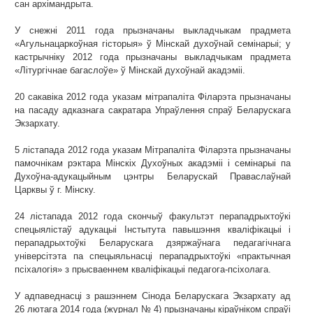
сан архімандрыта.
У снежні 2011 года прызначаны выкладчыкам прадмета
«Агульнацаркоўная гісторыя» ў Мінскай духоўнай семінарыі; у
кастрычніку 2012 года прызначаны выкладчыкам прадмета
«Літургічнае багаслоўе» ў Мінскай духоўнай акадэміі.
20 сакавіка 2012 года указам мітрапаліта Філарэта прызначаны
на пасаду адказнага сакратара Упраўлення спраў Беларускага
Экзархату.
5 лістапада 2012 года указам Мітрапаліта Філарэта прызначаны
памочнікам рэктара Мінскіх Духоўных акадэміі і семінарыі па
Духоўна-адукацыйным цэнтры Беларускай Праваслаўнай
Царквы ў г. Мінску.
24 лістапада 2012 года скончыў факультэт перападрыхтоўкі
спецыялістаў адукацыі Інстытута павышэння кваліфікацыі і
перападрыхтоўкі Беларускага дзяржаўнага педагагічнага
універсітэта па спецыяльнасці перападрыхтоўкі «практычная
псіхалогія» з прысваеннем кваліфікацыі педагога-псіхолага.
У адпаведнасці з рашэннем Сінода Беларускага Экзархату ад
26 лютага 2014 года (журнал № 4) прызначаны кіраўніком спраўі