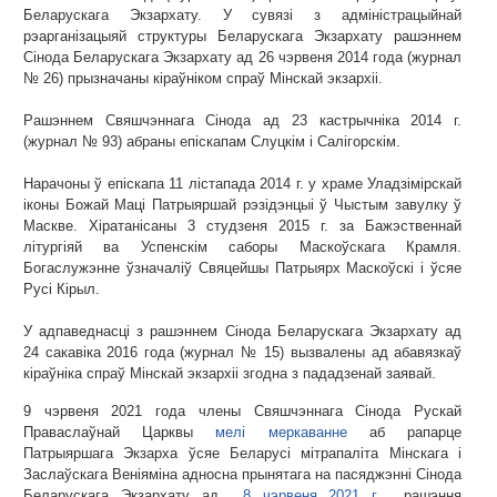
Беларускага Экзархату. У сувязі з адміністрацыйнай
рэарганізацыяй структуры Беларускага Экзархату рашэннем
Сінода Беларускага Экзархату ад 26 чэрвеня 2014 года (журнал
№ 26) прызначаны кіраўніком спраў Мінскай экзархіі.
Рашэннем Свяшчэннага Сінода ад 23 кастрычніка 2014 г.
(журнал № 93) абраны епіскапам Слуцкім і Салігорскім.
Нарачоны ў епіскапа 11 лістапада 2014 г. у храме Уладзімірскай
іконы Божай Маці Патрыяршай рэзідэнцыі ў Чыстым завулку ў
Маскве. Хіратанісаны 3 студзеня 2015 г. за Бажэственнай
літургіяй ва Успенскім саборы Маскоўскага Крамля.
Богаслужэнне ўзначаліў Свяцейшы Патрыярх Маскоўскі і ўсяе
Русі Кірыл.
У адпаведнасці з рашэннем Сінода Беларускага Экзархату ад
24 сакавіка 2016 года (журнал № 15) вызвалены ад абавязкаў
кіраўніка спраў Мінскай экзархіі згодна з пададзенай заявай.
9 чэрвеня 2021 года члены Свяшчэннага Сінода Рускай
Праваслаўнай Царквы
мелі меркаванне
аб рапарце
Патрыяршага Экзарха ўсяе Беларусі мітрапаліта Мінскага і
Заслаўскага Веніяміна адносна прынятага на пасяджэнні Сінода
Беларускага Экзархату ад
8 чэрвеня 2021 г.
рашэння