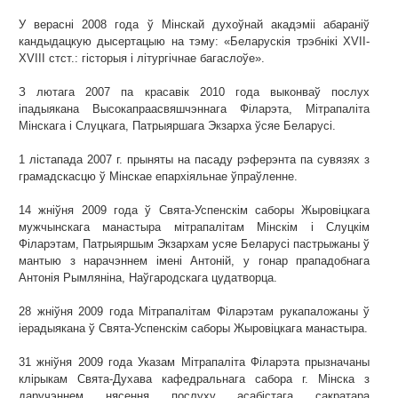
У верасні 2008 года ў Мінскай духоўнай акадэміі абараніў
кандыдацкую дысертацыю на тэму: «Беларускія трэбнікі XVII-
XVIII стст.: гісторыя і літургічнае багаслоўе».
З лютага 2007 па красавік 2010 года выконваў послух
іпадыякана Высокапраасвяшчэннага Філарэта, Мітрапаліта
Мінскага і Слуцкага, Патрыяршага Экзарха ўсяе Беларусі.
1 лістапада 2007 г. прыняты на пасаду рэферэнта па сувязях з
грамадскасцю ў Мінскае епархіяльнае ўпраўленне.
14 жніўня 2009 года ў Свята-Успенскім саборы Жыровіцкага
мужчынскага манастыра мітрапалітам Мінскім і Слуцкім
Філарэтам, Патрыяршым Экзархам усяе Беларусі пастрыжаны ў
мантыю з нарачэннем імені Антоній, у гонар прападобнага
Антонія Рымляніна, Наўгародскага цудатворца.
28 жніўня 2009 года Мітрапалітам Філарэтам рукапаложаны ў
іерадыякана ў Свята-Успенскім саборы Жыровіцкага манастыра.
31 жніўня 2009 года Указам Мітрапаліта Філарэта прызначаны
клірыкам Свята-Духава кафедральнага сабора г. Мінска з
даручэннем нясення послуху асабістага сакратара