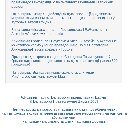
практычную канферэнцыю па пытаннях захавання Каложскай
царквы
Патрыяршы Экзарх здзейсніў вялікую вячэрню ў Гродзенскім
мітрапалічым жаночым манастыры Нараджэння Багародзіцы ў
аўторак Светлага тыдня
Выдадзена кніга архіепіскапа Гродзенскага і Ваўкавыскага
Антонія «Ад смутку да радасці»
Архіепіскап Гродзенскі і Ваўкавыскі Антоній здзейсніў асвячэнне
крыптавага храма ў гонар прападобнага Паісія Святагорца
Аляксандра-Неўскага храма ў Гродне
Пры прыходзе храма свяціцеля Спірыдона Трыміфунцкага ў
Гродне адкрылася нядзельная школа, гатовая змясціць каля 500
навучэнцаў
Патрыяршы Экзарх узначаліў урачыстасці ў гонар
Мар'інагорскай іконы Божай Маці
Афіцыйны партал Беларускай праваслаўнай Царквы
© Беларуская Праваслаўная Царква 2019
Пры перадруку матэрыялаў спасылка на
church.by
абавязковая.
Калі вы хочаце задаць пытанне ці выказаць свае меркаванне з нагоды сайта
або артыкулаў,
напішыце нам, скарыстаўшыся
паштовай формай.