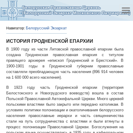
Белорусская Православная Церковь
(Белорусский Экзархат Московского Патриархата)
Белорусский Экзархат
Навигатор:
ИСТОРИЯ ГРОДНЕНСКОЙ ЕПАРХИИ
В 1900 году из части Литовской православной епархии была
создана Гродненская православная епархия с титулом
правящего архиерея «епископ Гродненский и Брестский». В
1900-1901 годы в Гродненской губернии православные
составляли преобладающую часть населения (896 914 человек
на 1 600 000 всего населения).
В 1923 году часть Гродненской епархии (территория
Белостокского и Новогрудского воеводств) вошла в состав
Польской Православной Автокефальной Церкви. Много церквей
польскими властями было закрыто или передано католикам. В
условиях политики полонизации и окатоличивания белорусского
населения православные иерархи и часть священничества
стали на путь сотрудничества с властями и были втянуты в
процесс полонизации Православной Церкви. Богослужения на
польском языке осуществлялись в 1935 году в кафедральном