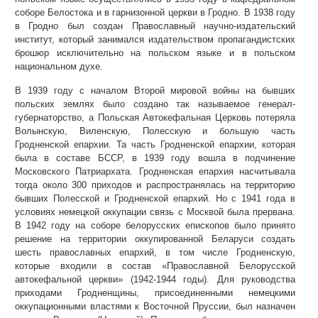
соборе Белостока и в гарнизонной церкви в Гродно. В 1938 году
в Гродно был создан Православный научно-издательский
институт, который занимался издательством пропагандистских
брошюр исключительно на польском языке и в польском
национальном духе.
В 1939 году с началом Второй мировой войны на бывших
польских землях было создано так называемое генерал-
губернаторство, а Польская Автокефальная Церковь потеряла
Волынскую, Виленскую, Полесскую и большую часть
Гродненской епархии. Та часть Гродненской епархии, которая
была в составе БССР, в 1939 году вошла в подчинение
Московского Патриархата. Гродненская епархия насчитывала
тогда около 300 приходов и распространялась на территорию
бывших Полесской и Гродненской епархий. Но с 1941 года в
условиях немецкой оккупации связь с Москвой была прервана.
В 1942 году на соборе белорусских епископов было принято
решение на территории оккупированной Беларуси создать
шесть православных епархий, в том числе Гродненскую,
которые входили в состав «Православной Белорусской
автокефальной церкви» (1942-1944 годы). Для руководства
приходами Гродненщины, присоединенными немецкими
оккупационными властями к Восточной Пруссии, был назначен