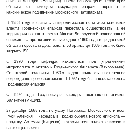
епископ Венедикт (Новицкий). После освобождения территории
области от немецкой оккупации епархия перешла в
каноническое подчинение Московского Патриархата.
В 1953 году в связи с антирелигиозной политикой советской
власти Гродненская епархия перестала существовать, а ее
территория вошла в состав Минско-Белорусской православной
епархии. На протяжении только одного 1960 года в Гродненской
области перестали действовать 53 храма, до 1985 года их было
закрыто 156.
С 1978 года кафедра находилась под управлением
митрополита Минского и Гродненского Филарета (Вахромеева).
Со второй половины 1980-х годов началось постепенное
возрождение церковной жизни. В 1992 году была восстановлена
Гродненская епархия.
С 1992 года Гродненскую кафедру возглавлял епископ
Валентин (Мищук).
27 декабря 1995 года по указу Патриарха Московского и всея
Руси Алексия II кафедра в Гродно обрела нового епископа —
владыку Артемия (Кищенко), который возглавляет епархию в
настоящее время.