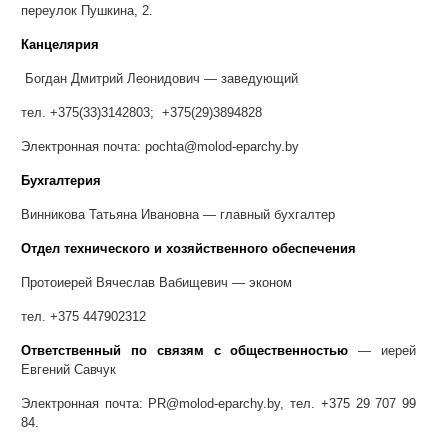
переулок Пушкина, 2.
Канцелярия
Богдан Дмитрий Леонидович — заведующий
тел. +375(33)3142803; +375(29)3894828
Электронная почта: pochta@molod-eparchy.by
Бухгалтерия
Винникова Татьяна Ивановна — главный бухгалтер
Отдел технического и хозяйственного обеспечения
Протоиерей Вячеслав Вабищевич — эконом
тел. +375 447902312
Ответственный по связям с общественностью
— иерей
Евгений Савчук
Электронная почта: PR@molod-eparchy.by, тел. +375 29 707 99
84.